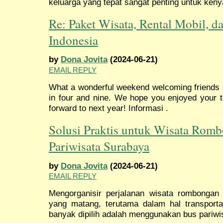
keluarga yang tepat sangat penting untuk ken
Re: Paket Wisata, Rental Mobil, d
Indonesia
by
Dona Jovita
(2024-06-21)
EMAIL REPLY
What a wonderful weekend welcoming friends 
in four and nine. We hope you enjoyed your 
forward to next year! Informasi .
Solusi Praktis untuk Wisata Rom
Pariwisata Surabaya
by
Dona Jovita
(2024-06-21)
EMAIL REPLY
Mengorganisir perjalanan wisata rombongan
yang matang, terutama dalam hal transportas
banyak dipilih adalah menggunakan bus pariwis