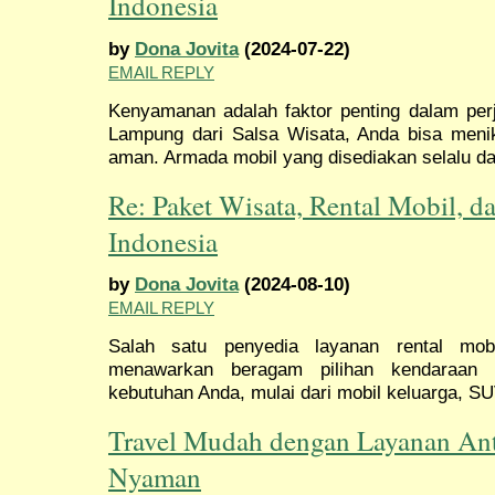
Indonesia
by
Dona Jovita
(2024-07-22)
EMAIL REPLY
Kenyamanan adalah faktor penting dalam perj
Lampung dari Salsa Wisata, Anda bisa meni
aman. Armada mobil yang disediakan selalu d
Re: Paket Wisata, Rental Mobil, d
Indonesia
by
Dona Jovita
(2024-08-10)
EMAIL REPLY
Salah satu penyedia layanan rental mo
menawarkan beragam pilihan kendaraan 
kebutuhan Anda, mulai dari mobil keluarga, SU
Travel Mudah dengan Layanan Ant
Nyaman