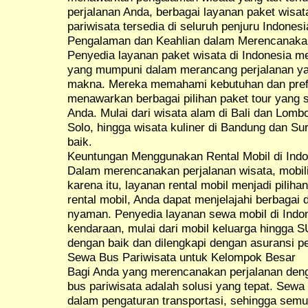
perjalanan Anda, berbagai layanan paket wisat
pariwisata tersedia di seluruh penjuru Indonesi
Pengalaman dan Keahlian dalam Merencanaka
Penyedia layanan paket wisata di Indonesia m
yang mumpuni dalam merancang perjalanan y
makna. Mereka memahami kebutuhan dan pref
menawarkan berbagai pilihan paket tour yang 
Anda. Mulai dari wisata alam di Bali dan Lomb
Solo, hingga wisata kuliner di Bandung dan Su
baik.
Keuntungan Menggunakan Rental Mobil di Indo
Dalam merencanakan perjalanan wisata, mobilit
karena itu, layanan rental mobil menjadi pilih
rental mobil, Anda dapat menjelajahi berbagai d
nyaman. Penyedia layanan sewa mobil di Indo
kendaraan, mulai dari mobil keluarga hingga
dengan baik dan dilengkapi dengan asuransi pe
Sewa Bus Pariwisata untuk Kelompok Besar
Bagi Anda yang merencanakan perjalanan den
bus pariwisata adalah solusi yang tepat. Se
dalam pengaturan transportasi, sehingga sem