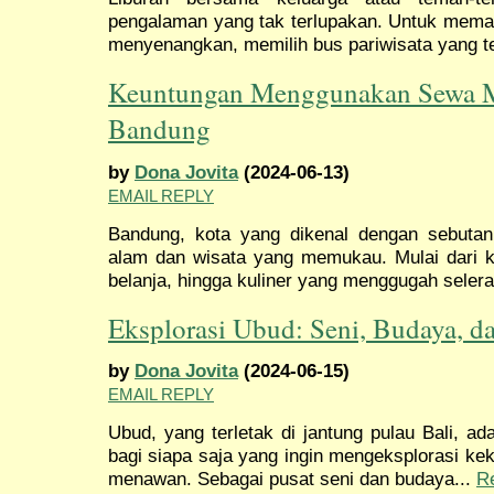
pengalaman yang tak terlupakan. Untuk mema
menyenangkan, memilih bus pariwisata yang te
Keuntungan Menggunakan Sewa Mo
Bandung
by
Dona Jovita
(2024-06-13)
EMAIL REPLY
Bandung, kota yang dikenal dengan sebutan
alam dan wisata yang memukau. Mulai dari 
belanja, hingga kuliner yang menggugah selera
Eksplorasi Ubud: Seni, Budaya, 
by
Dona Jovita
(2024-06-15)
EMAIL REPLY
Ubud, yang terletak di jantung pulau Bali, ad
bagi siapa saja yang ingin mengeksplorasi ke
menawan. Sebagai pusat seni dan budaya...
R