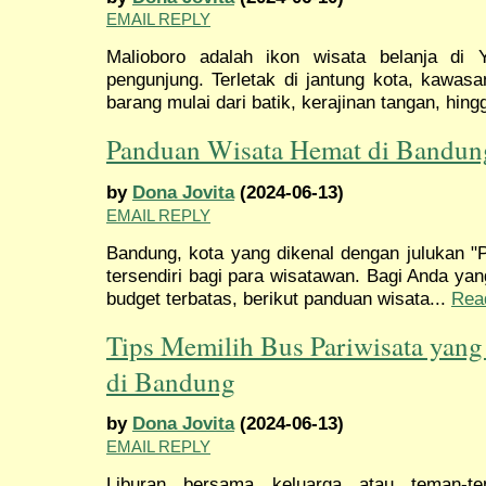
EMAIL REPLY
Malioboro adalah ikon wisata belanja di 
pengunjung. Terletak di jantung kota, kawa
barang mulai dari batik, kerajinan tangan, hing
Panduan Wisata Hemat di Bandun
by
Dona Jovita
(2024-06-13)
EMAIL REPLY
Bandung, kota yang dikenal dengan julukan "P
tersendiri bagi para wisatawan. Bagi Anda ya
budget terbatas, berikut panduan wisata...
Rea
Tips Memilih Bus Pariwisata yan
di Bandung
by
Dona Jovita
(2024-06-13)
EMAIL REPLY
Liburan bersama keluarga atau teman-t