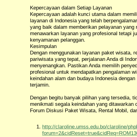
Kepercayaan dalam Setiap Layanan
Kepercayaan adalah kunci utama dalam memili
layanan di Indonesia yang telah berpengalama
yang baik dalam memberikan pelayanan yang
menawarkan layanan yang profesional tetapi j
kenyamanan pelanggan.
Kesimpulan
Dengan menggunakan layanan paket wisata, re
pariwisata yang tepat, perjalanan Anda di Ind
menyenangkan. Pastikan Anda memilih penyedi
profesional untuk mendapatkan pengalaman wis
keindahan alam dan budaya Indonesia denga
terjamin.
Dengan begitu banyak pilihan yang tersedia, ti
menikmati segala keindahan yang ditawarkan o
Forum Diskusi Paket Wisata, Rental Mobil, da
http://claroline.umss.edu.bo/claroline/p
forum=2&cidReset=true&cidReq=ROM13