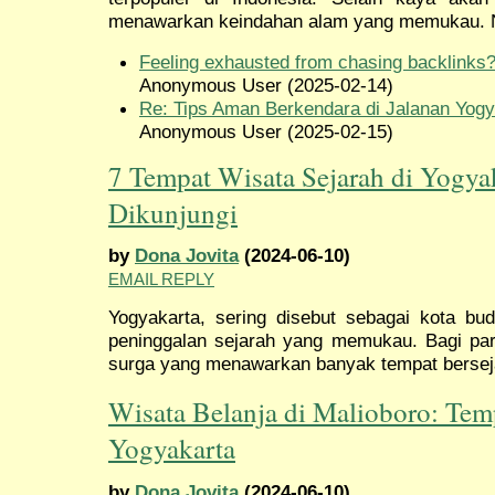
menawarkan keindahan alam yang memukau. 
Feeling exhausted from chasing backlinks
Anonymous User (2025-02-14)
Re: Tips Aman Berkendara di Jalanan Yogy
Anonymous User (2025-02-15)
7 Tempat Wisata Sejarah di Yogya
Dikunjungi
by
Dona Jovita
(2024-06-10)
EMAIL REPLY
Yogyakarta, sering disebut sebagai kota bu
peninggalan sejarah yang memukau. Bagi para
surga yang menawarkan banyak tempat bersej
Wisata Belanja di Malioboro: Temp
Yogyakarta
by
Dona Jovita
(2024-06-10)