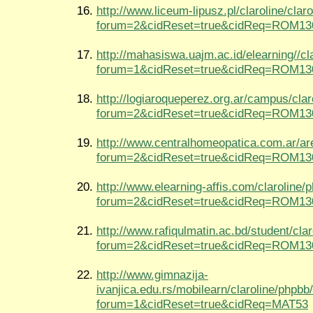
http://www.liceum-lipusz.pl/claroline/cla
forum=2&cidReset=true&cidReq=ROM13
http://mahasiswa.uajm.ac.id/elearning//c
forum=1&cidReset=true&cidReq=ROM13
http://logiaroqueperez.org.ar/campus/cla
forum=2&cidReset=true&cidReq=ROM13
http://www.centralhomeopatica.com.ar/ar
forum=2&cidReset=true&cidReq=ROM13
http://www.elearning-affis.com/claroline
forum=2&cidReset=true&cidReq=ROM13
http://www.rafiqulmatin.ac.bd/student/cl
forum=2&cidReset=true&cidReq=ROM13
http://www.gimnazija-
ivanjica.edu.rs/mobilearn/claroline/phpb
forum=1&cidReset=true&cidReq=MAT53