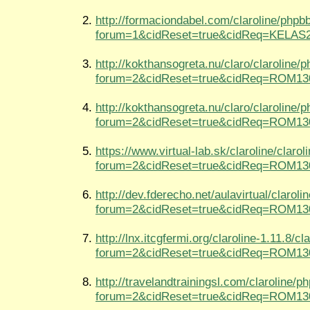
http://formaciondabel.com/claroline/php
forum=1&cidReset=true&cidReq=KELAS
http://kokthansogreta.nu/claro/claroline
forum=2&cidReset=true&cidReq=ROM13
http://kokthansogreta.nu/claro/claroline
forum=2&cidReset=true&cidReq=ROM13
https://www.virtual-lab.sk/claroline/clar
forum=2&cidReset=true&cidReq=ROM13
http://dev.fderecho.net/aulavirtual/claro
forum=2&cidReset=true&cidReq=ROM13
http://lnx.itcgfermi.org/claroline-1.11.8/
forum=2&cidReset=true&cidReq=ROM13
http://travelandtrainingsl.com/claroline/
forum=2&cidReset=true&cidReq=ROM13