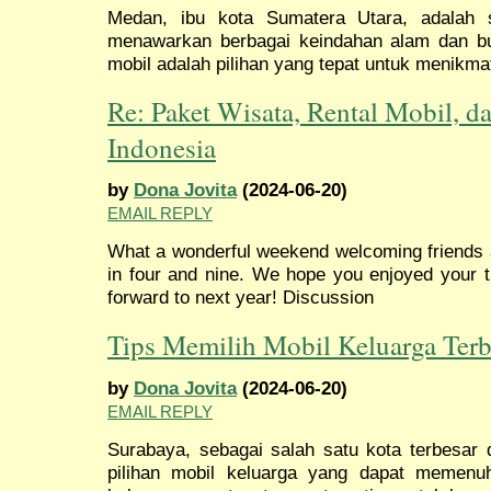
Medan, ibu kota Sumatera Utara, adalah s
menawarkan berbagai keindahan alam dan b
mobil adalah pilihan yang tepat untuk menikmat
Re: Paket Wisata, Rental Mobil, d
Indonesia
by
Dona Jovita
(2024-06-20)
EMAIL REPLY
What a wonderful weekend welcoming friends 
in four and nine. We hope you enjoyed your 
forward to next year! Discussion
Tips Memilih Mobil Keluarga Terb
by
Dona Jovita
(2024-06-20)
EMAIL REPLY
Surabaya, sebagai salah satu kota terbesar 
pilihan mobil keluarga yang dapat memenu