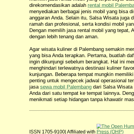
direkomendasikan adalah
rental mobil Palemb
menyediakan berbagai jenis mobil yang bisa 
anggaran Anda. Selain itu, Salsa Wisata juga 
ramah dan profesional, serta kondisi mobil yan
Dengan memilih jasa rental mobil yang tepat, 
dengan lebih tenang dan aman.
Agar wisata kuliner di Palembang semakin men
yang bisa Anda terapkan. Pertama, buatlah daf
ingin dikunjungi sebelum berangkat. Hal ini 
menghindari terlewatnya destinasi kuliner fav
kunjungan. Beberapa tempat mungkin memiliki
penting untuk mengecek jadwal operasional ter
jasa
sewa mobil Palembang
dari Salsa Wisata
Anda dari satu tempat ke tempat lainnya. Den
menikmati setiap hidangan tanpa khawatir masa
ISSN 1705-9100| Affiliated with