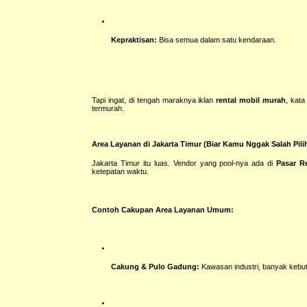
Kepraktisan:
Bisa semua dalam satu kendaraan.
Tapi ingat, di tengah maraknya iklan
rental mobil murah
, kat
termurah.
Area Layanan di Jakarta Timur (Biar Kamu Nggak Salah Pili
Jakarta Timur itu luas. Vendor yang pool-nya ada di
Pasar R
ketepatan waktu.
Contoh Cakupan Area Layanan Umum:
Cakung & Pulo Gadung:
Kawasan industri, banyak kebu