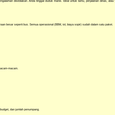
galaman disediakan. Anda tinggal duduk manis. Ideal untuk tamu, perjalanan dinas, atau 
aan besar seperti bus. Semua operasional (BBM, tol, biaya sopir) sudah dalam satu paket.
t macam-macam.
.
budget, dan jumlah penumpang.