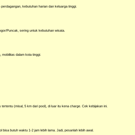
erdagangan, kebutuhan harian dan keluarga tinggi.
gor/Puncak, sering untuk kebutuhan wisata.
mobilitas dalam kota tinggi.
ertentu (misal, 5 km dari pool), di luar itu kena charge. Cek kebijakan ini.
l bisa butuh waktu 1-2 jam lebih lama. Jadi, pesanlah lebih awal.