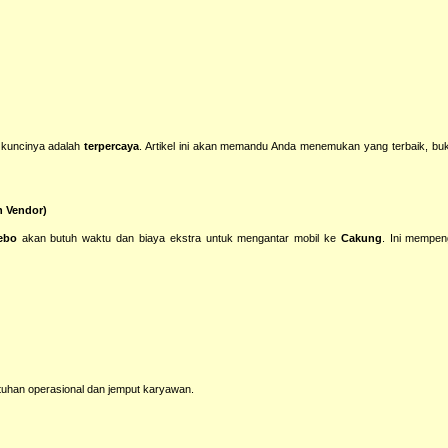
a kuncinya adalah
terpercaya
. Artikel ini akan memandu Anda menemukan yang terbaik, bu
h Vendor)
ebo
akan butuh waktu dan biaya ekstra untuk mengantar mobil ke
Cakung
. Ini mempen
tuhan operasional dan jemput karyawan.