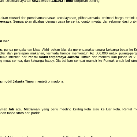
an. Di sinilah layanan
sewa mobil Jakarta Timur
berperan penting.
 akan telusuri dari pemahaman dasar, area layanan, pilihan armada, estimasi harga terkini 
percaya
. Semua akan dibahas dengan gaya bercerita, contoh nyata, dan rekomendasi praktis
i Ini?
as
, punya pengalaman khas. Akhir pekan lalu, dia merencanakan acara keluarga besar ke 
troller dan persiapan makanan, ternyata hampir menyentuh Rp 800.000 untuk pulang-perg
buka internet, cari
rental mobil terpercaya Jakarta Timur
, dan menemukan pilihan MPV
rang muat semua, dan keluarga happy. Dia bahkan sempat mampir ke Puncak untuk beli stro
a mobil Jakarta Timur
menjadi primadona:
amat Jati
atau
Matraman
yang perlu meeting keliling kota atau ke luar kota. Rental m
an tanpa stres cari parkir.