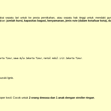
pakai sepatu lari untuk ke pesta pernikahan, atau sepatu hak tinggi untuk mendaki gun
gkan:
jumlah kursi, kapasitas bagasi, kenyamanan, jenis rute (dalam kota/luar kota), d
,
,
.
arta Timur
sewa Ayla Jakarta Timur
rental mobil irit Jakarta Timur
uzuki Ignis.
koper kecil. Cocok untuk
2 orang dewasa dan 1 anak dengan stroller ringan
.