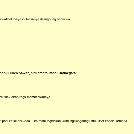
wati tol, biaya ini biasanya ditanggung penyewa.
mobil Duren Sawit"
, atau
"rental mobil Jatinegara"
.
aya tidak akan ragu memberikannya.
pool ke lokasi Anda. Jika memungkinkan, kunjungi langsung untuk lihat kondisi armada.