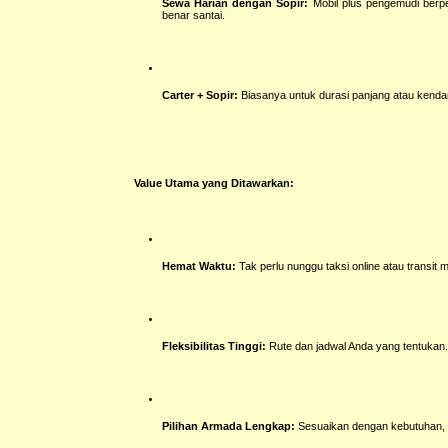
Sewa Harian dengan Sopir:
Mobil plus pengemudi berpen
benar santai.
Carter + Sopir:
Biasanya untuk durasi panjang atau kendar
Value Utama yang Ditawarkan:
Hemat Waktu:
Tak perlu nunggu taksi online atau transi
Fleksibilitas Tinggi:
Rute dan jadwal Anda yang tentukan
Pilihan Armada Lengkap:
Sesuaikan dengan kebutuhan, 