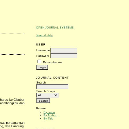
OPEN JOURNAL SYSTEMS
Journal Help
USER
Username
Password
Remember me
JOURNAL CONTENT
Search
Search Scope
 harus ke Cibubur
sa membengkak dan
Browse
By Issue
By Author
By Title
usat perdagangan
ang, dan Bandung.