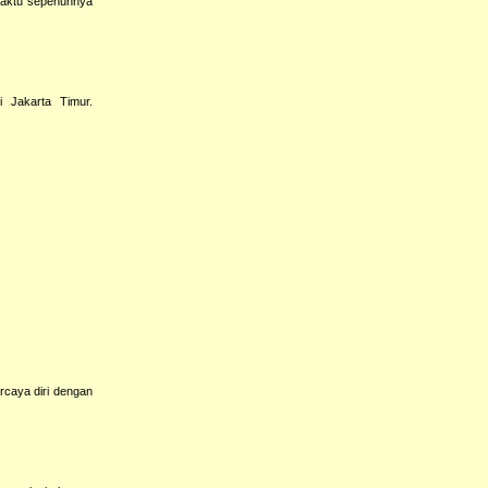
waktu sepenuhnya
 Jakarta Timur.
caya diri dengan