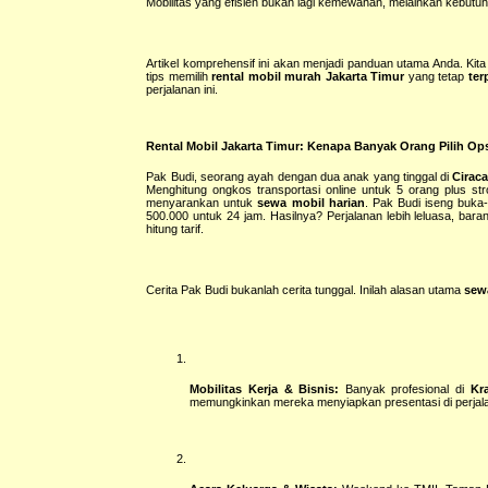
Mobilitas yang efisien bukan lagi kemewahan, melainkan kebutuh
Artikel komprehensif ini akan menjadi panduan utama Anda. Kita
tips memilih
rental mobil murah Jakarta Timur
yang tetap
ter
perjalanan ini.
Rental Mobil Jakarta Timur: Kenapa Banyak Orang Pilih Ops
Pak Budi, seorang ayah dengan dua anak yang tinggal di
Cirac
Menghitung ongkos transportasi online untuk 5 orang plus s
menyarankan untuk
sewa mobil harian
. Pak Budi iseng buka-
500.000 untuk 24 jam. Hasilnya? Perjalanan lebih leluasa, ba
hitung tarif.
Cerita Pak Budi bukanlah cerita tunggal. Inilah alasan utama
sew
Mobilitas Kerja & Bisnis:
Banyak profesional di
Kr
memungkinkan mereka menyiapkan presentasi di perjalan