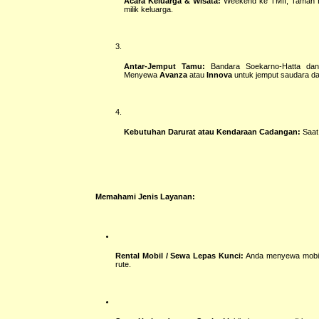
Acara Keluarga & Wisata:
Weekend ke TMII, Taman Bu
milik keluarga.
Antar-Jemput Tamu:
Bandara Soekarno-Hatta dan 
Menyewa
Avanza
atau
Innova
untuk jemput saudara dar
Kebutuhan Darurat atau Kendaraan Cadangan:
Saat 
Memahami Jenis Layanan:
Rental Mobil / Sewa Lepas Kunci:
Anda menyewa mobil 
rute.