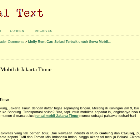
H
CURRENT
ARCHIVES
ader Comments
>
Molly Rent Car: Solusi Terbaik untuk Sewa Mobil...
 Mobil di Jakarta Timur
 Timur
ung, Jakarta Timur, dengan daftar tugas sepanjang lengan. Meeting di Kuningan jam 9, lalu
ip ke Bandung. Transportasi online? Bisa, tapi untuk mobilitas sepadat ini, ongkosnya bi
lah momen di mana solusi
rental mobil Jakarta Timur
muncul sebagai pahlawan sehari-hari.
ktivitas yang tak pernah tidur. Dari kawasan industri di
Pulo Gadung
dan
Cakung
, p
isata seperti TMII dan Taman Mini Indonesia Indah, hingga akses tol menuju Bekasi, Cikar