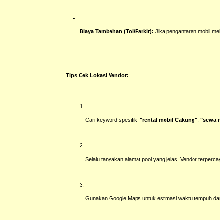
Biaya Tambahan (Tol/Parkir):
Jika pengantaran mobil mele
Tips Cek Lokasi Vendor:
Cari keyword spesifik:
"rental mobil Cakung"
,
"sewa 
Selalu tanyakan alamat pool yang jelas. Vendor terperc
Gunakan Google Maps untuk estimasi waktu tempuh dari 