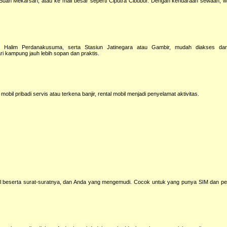
ah Mekarsari, atau ke mall besar seperti Ciputra Cibubur. Dengan kendaraan sewaan, 
Halim Perdanakusuma, serta Stasiun Jatinegara atau Gambir, mudah diakses dari
i kampung jauh lebih sopan dan praktis.
mobil pribadi servis atau terkena banjir, rental mobil menjadi penyelamat aktivitas.
beserta surat-suratnya, dan Anda yang mengemudi. Cocok untuk yang punya SIM dan per