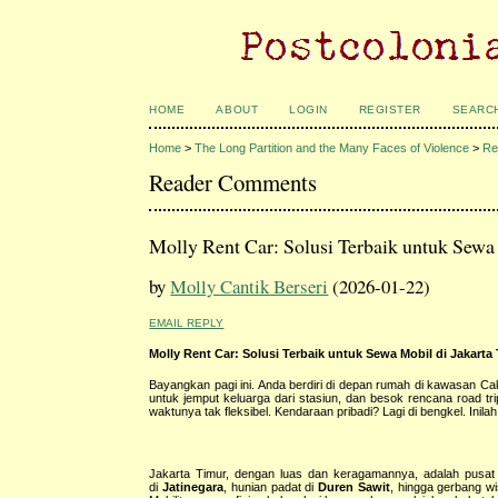
HOME
ABOUT
LOGIN
REGISTER
SEARC
Home
>
The Long Partition and the Many Faces of Violence
>
Re
Reader Comments
Molly Rent Car: Solusi Terbaik untuk Sewa
by
Molly Cantik Berseri
(2026-01-22)
EMAIL REPLY
Molly Rent Car: Solusi Terbaik untuk Sewa Mobil di Jakarta
Bayangkan pagi ini. Anda berdiri di depan rumah di kawasan Cak
untuk jemput keluarga dari stasiun, dan besok rencana road tr
waktunya tak fleksibel. Kendaraan pribadi? Lagi di bengkel. Ini
Jakarta Timur, dengan luas dan keragamannya, adalah pusat a
di
Jatinegara
, hunian padat di
Duren Sawit
, hingga gerbang w