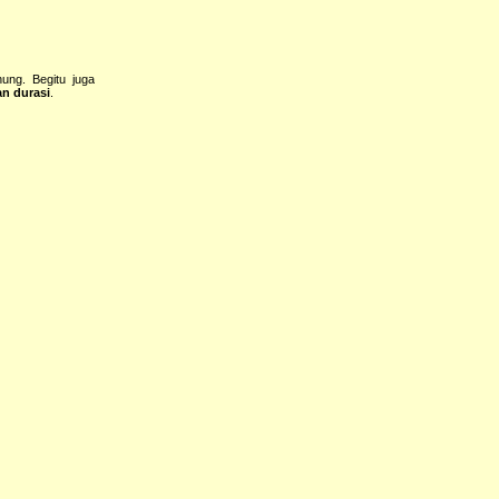
ung. Begitu juga
an durasi
.