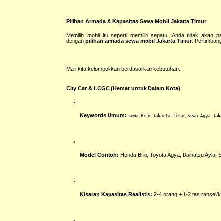
Pilihan Armada & Kapasitas Sewa Mobil Jakarta Timur
Memilih mobil itu seperti memilih sepatu. Anda tidak akan 
dengan
pilihan armada sewa mobil Jakarta Timur
. Pertimban
Mari kita kelompokkan berdasarkan kebutuhan:
City Car & LCGC (Hemat untuk Dalam Kota)
Keywords Umum:
,
sewa Brio Jakarta Timur
sewa Agya Jak
Model Contoh:
Honda Brio, Toyota Agya, Daihatsu Ayla, S
Kisaran Kapasitas Realistis:
2-4 orang + 1-2 tas ransel/