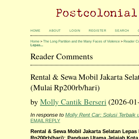
HOME
ABOUT
LOGIN
REGISTER
SEARCH
Home
>
The Long Partition and the Many Faces of Violence
>
Reader C
Lepas...
Reader Comments
Rental & Sewa Mobil Jakarta Sel
(Mulai Rp200rb/hari)
by
Molly Cantik Berseri
(2026-01
In response to
Molly Rent Car: Solusi Terbaik 
EMAIL REPLY
Rental & Sewa Mobil Jakarta Selatan Lepas
Rp200rb/hari): Panduan Utama Jelajah Kot