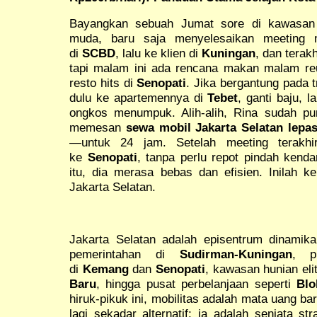
Bayangkan sebuah Jumat sore di kawasa
muda, baru saja menyelesaikan meeting m
di
SCBD
, lalu ke klien di
Kuningan
, dan terak
tapi malam ini ada rencana makan malam re
resto hits di
Senopati
. Jika bergantung pada t
dulu ke apartemennya di
Tebet
, ganti baju, l
ongkos menumpuk. Alih-alih, Rina sudah pu
memesan
sewa mobil Jakarta Selatan lepa
—untuk 24 jam. Setelah meeting terakhir
ke
Senopati
, tanpa perlu repot pindah kend
itu, dia merasa bebas dan efisien. Inilah k
Jakarta Selatan.
Jakarta Selatan adalah episentrum dinamika 
pemerintahan di
Sudirman-Kuningan
, p
di
Kemang
dan
Senopati
, kawasan hunian eli
Baru
, hingga pusat perbelanjaan seperti
Bl
hiruk-pikuk ini, mobilitas adalah mata uang ba
lagi sekadar alternatif; ia adalah senjata s