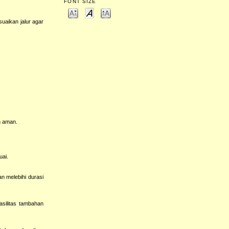
FONT SIZE
uaikan jalur agar
n aman.
uai.
n melebihi durasi
asilitas tambahan