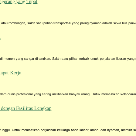
gerang yang Tepat
 atau rombongan, salah satu pilihan transportasi yang paling nyaman adalah sewa bus pariw
u
di momen yang sangat dinantikan. Salah satu pilihan terbaik untuk perjalanan liburan yan
Rapat Kerja
dalam dunia profesional yang sering melibatkan banyak orang. Untuk memastikan kelancaran
dengan Fasilitas Lengkap
-tunggu. Untuk memastikan perjalanan keluarga Anda lancar, aman, dan nyaman, memilih 