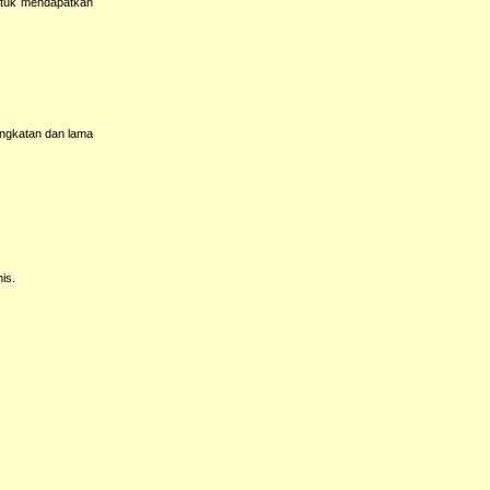
ntuk mendapatkan
.
angkatan dan lama
is.