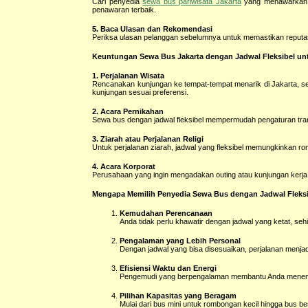
Cari penyedia
sewa bus pariwisata Jakarta
yang menawarkan h
penawaran terbaik.
5. Baca Ulasan dan Rekomendasi
Periksa ulasan pelanggan sebelumnya untuk memastikan reputasi 
Keuntungan Sewa Bus Jakarta dengan Jadwal Fleksibel un
1. Perjalanan Wisata
Rencanakan kunjungan ke tempat-tempat menarik di Jakarta, se
kunjungan sesuai preferensi.
2. Acara Pernikahan
Sewa bus dengan jadwal fleksibel mempermudah pengaturan transp
3. Ziarah atau Perjalanan Religi
Untuk perjalanan ziarah, jadwal yang fleksibel memungkinkan ro
4. Acara Korporat
Perusahaan yang ingin mengadakan outing atau kunjungan kerja 
Mengapa Memilih Penyedia Sewa Bus dengan Jadwal Fleks
Kemudahan Perencanaan
Anda tidak perlu khawatir dengan jadwal yang ketat, s
Pengalaman yang Lebih Personal
Dengan jadwal yang bisa disesuaikan, perjalanan menjadi
Efisiensi Waktu dan Energi
Pengemudi yang berpengalaman membantu Anda menemuka
Pilihan Kapasitas yang Beragam
Mulai dari bus mini untuk rombongan kecil hingga bus 