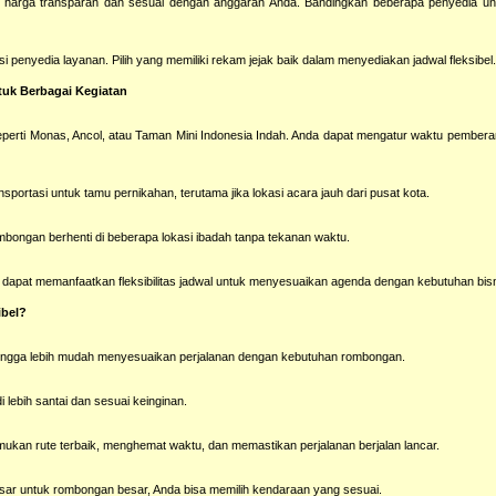
arga transparan dan sesuai dengan anggaran Anda. Bandingkan beberapa penyedia u
penyedia layanan. Pilih yang memiliki rekam jejak baik dalam menyediakan jadwal fleksibel
tuk Berbagai Kegiatan
perti Monas, Ancol, atau Taman Mini Indonesia Indah. Anda dapat mengatur waktu pember
ortasi untuk tamu pernikahan, terutama jika lokasi acara jauh dari pusat kota.
mbongan berhenti di beberapa lokasi ibadah tanpa tekanan waktu.
dapat memanfaatkan fleksibilitas jadwal untuk menyesuaikan agenda dengan kebutuhan bisn
ibel?
ehingga lebih mudah menyesuaikan perjalanan dengan kebutuhan rombongan.
 lebih santai dan sesuai keinginan.
n rute terbaik, menghemat waktu, dan memastikan perjalanan berjalan lancar.
besar untuk rombongan besar, Anda bisa memilih kendaraan yang sesuai.