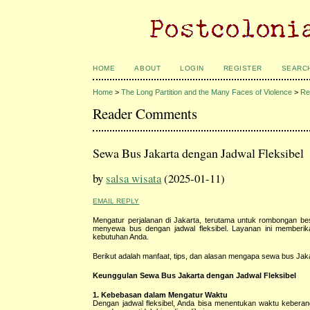
HOME
ABOUT
LOGIN
REGISTER
SEARC
Home
>
The Long Partition and the Many Faces of Violence
>
Re
Reader Comments
Sewa Bus Jakarta dengan Jadwal Fleksibel
by
salsa wisata
(2025-01-11)
EMAIL REPLY
Mengatur perjalanan di Jakarta, terutama untuk rombongan besar
menyewa bus dengan jadwal fleksibel. Layanan ini memberik
kebutuhan Anda.
Berikut adalah manfaat, tips, dan alasan mengapa sewa bus Jakar
Keunggulan Sewa Bus Jakarta dengan Jadwal Fleksibel
1. Kebebasan dalam Mengatur Waktu
Dengan jadwal fleksibel, Anda bisa menentukan waktu keberang