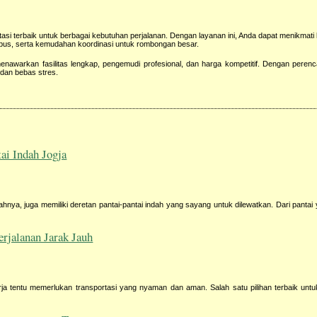
rtasi terbaik untuk berbagai kebutuhan perjalanan. Dengan layanan ini, Anda dapat menikma
 bus, serta kemudahan koordinasi untuk rombongan besar.
enawarkan fasilitas lengkap, pengemudi profesional, dan harga kompetitif. Dengan peren
dan bebas stres.
ai Indah Jogja
hnya, juga memiliki deretan pantai-pantai indah yang sayang untuk dilewatkan. Dari pantai
rjalanan Jarak Jauh
rja tentu memerlukan transportasi yang nyaman dan aman. Salah satu pilihan terbaik untu