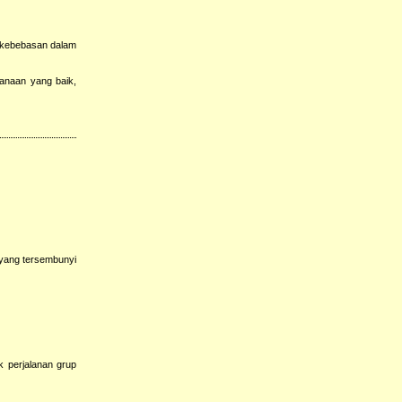
ti kebebasan dalam
canaan yang baik,
 yang tersembunyi
k perjalanan grup