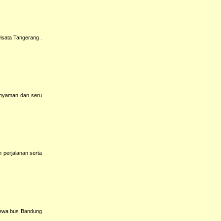
isata Tangerang .
g nyaman dan seru
 perjalanan serta
sewa bus Bandung