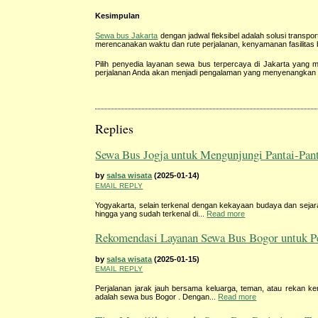
Kesimpulan
Sewa bus Jakarta
dengan jadwal fleksibel adalah solusi transpo
merencanakan waktu dan rute perjalanan, kenyamanan fasilitas
Pilih penyedia layanan sewa bus terpercaya di Jakarta yang m
perjalanan Anda akan menjadi pengalaman yang menyenangkan 
Replies
Sewa Bus Jogja untuk Mengunjungi Pantai-Pant
by
salsa wisata
(2025-01-14)
EMAIL REPLY
Yogyakarta, selain terkenal dengan kekayaan budaya dan sejara
hingga yang sudah terkenal di...
Read more
Rekomendasi Layanan Sewa Bus Bogor untuk Pe
by
salsa wisata
(2025-01-15)
EMAIL REPLY
Perjalanan jarak jauh bersama keluarga, teman, atau rekan ke
adalah sewa bus Bogor . Dengan...
Read more