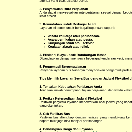
agenda yang tidak bisa diprediksi.
2. Penyesuaian Rute Perjalanan
Anda dapat menyesuaikan rute perjalanan sesuai dengan kebut
lebih efisien.
3. Kemudahan untuk Berbagai Acara
Layanan ini cocok untuk berbagai keperluan, seperti:
Wisata keluarga atau perusahaan.
Acara pernikahan atau pesta.
Kunjungan studi atau sekolah.
Kegiatan ziarah atau religi.
4. Efisiensi Biaya untuk Rombongan Besar
Dibandingkan dengan menyewa beberapa kendaraan kecil, mengg
5. Pengemudi Berpengalaman
Penyedia layanan bus biasanya menyediakan pengemudi profesio
Tips Memilih Layanan Sewa Bus dengan Jadwal Fleksibel di
1. Tentukan Kebutuhan Perjalanan Anda
Tentukan jumlah penumpang, tujuan perjalanan, dan waktu kebera
2. Periksa Ketersediaan Jadwal Fleksibel
Pastikan penyedia layanan menawarkan opsi jadwal yang dapat 
yang ditentukan.
3. Cek Fasilitas Bus
Pastikan bus dilengkapi dengan fasilitas yang mendukung keny
seperti toilet juga bisa menjadi pertimbangan.
4. Bandingkan Harga dan Layanan