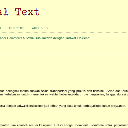
H
CURRENT
ARCHIVES
ader Comments
>
Sewa Bus Jakarta dengan Jadwal Fleksibel
, seringkali membutuhkan solusi transportasi yang praktis dan fleksibel. Salah satu pilih
an kebebasan untuk menentukan waktu keberangkatan, rute perjalanan, hingga durasi p
ta dengan jadwal fleksibel menjadi pilihan yang ideal untuk berbagai kebutuhan perjalanan.
katan dan kembali sesuai keinginan. Hal ini sangat membantu, terutama untuk perjalana