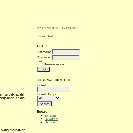
OPEN JOURNAL SYSTEMS
Journal Help
USER
Username
Password
Remember me
JOURNAL CONTENT
Search
Search Scope
an terbaik adalah
erjalanan sesuai
Browse
By Issue
By Author
By Title
n yang melibatkan