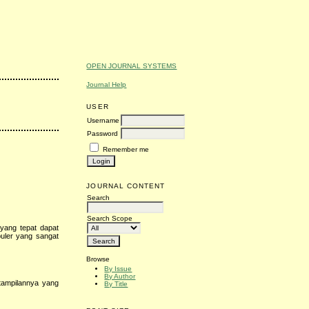
OPEN JOURNAL SYSTEMS
Journal Help
USER
Username
Password
Remember me
JOURNAL CONTENT
Search
Search Scope
yang tepat dapat
puler yang sangat
Browse
By Issue
By Author
tampilannya yang
By Title