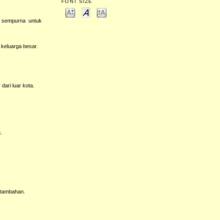
FONT SIZE
p sempurna untuk
keluarga besar.
ari luar kota.
.
r tambahan.