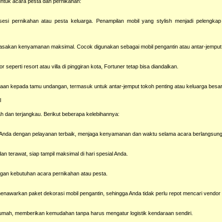
ntuk acara pesta dan pernikahan:
si pernikahan atau pesta keluarga. Penampilan mobil yang stylish menjadi pelengka
asakan kenyamanan maksimal. Cocok digunakan sebagai mobil pengantin atau antar-jemput 
seperti resort atau villa di pinggiran kota, Fortuner tetap bisa diandalkan.
 kepada tamu undangan, termasuk untuk antar-jemput tokoh penting atau keluarga besar d
l
h dan terjangkau. Berikut beberapa kelebihannya:
n Anda dengan pelayanan terbaik, menjaga kenyamanan dan waktu selama acara berlangsung
an terawat, siap tampil maksimal di hari spesial Anda.
ngan kebutuhan acara pernikahan atau pesta.
enawarkan paket dekorasi mobil pengantin, sehingga Anda tidak perlu repot mencari vendo
tau rumah, memberikan kemudahan tanpa harus mengatur logistik kendaraan sendiri.