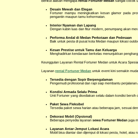
Berikut alasan mengapa
rental Fortuner Medan
sangat cocok u
Desain Mewah dan Elegan
Fortuner mampu meningkatkan kesan glamor pada prose
pengantin maupun tamu kehormatan.
Interior Nyaman dan Lapang
Dengan kabin luas dan fitur modern, penumpang akan mer
Performa Andal di Medan Perkotaan dan Pedesaan
Baik untuk pesta di pusat kota Medan maupun lokasi outdoor 
Kesan Prestise untuk Tamu dan Keluarga
Menghadirkan kendaraan berkelas menunjukkan penghargaan
Keunggulan Layanan Rental Fortuner Medan untuk Acara Spesia
Layanan
rental Fortuner Medan
untuk event kini semakin muda
Tersedia dengan Sopir Berpengalaman
Pengemudi profesional dan rapi siap membantu perjalana
Kondisi Armada Selalu Prima
Unit Fortuner yang disediakan selalu dalam kondisi bersih d
Paket Sewa Fleksibel
Tersedia paket sewa harian atau beberapa jam, sesuai de
Dekorasi Mobil (Opsional)
Beberapa penyedia layanan
sewa Fortuner Medan
juga m
Layanan Antar-Jemput Lokasi Acara
Mobil bisa diantar dan dijemput di lokasi pesta, hotel, a