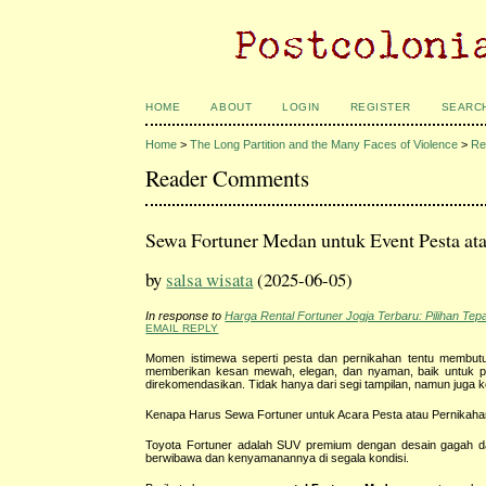
HOME
ABOUT
LOGIN
REGISTER
SEARC
Home
>
The Long Partition and the Many Faces of Violence
>
Re
Reader Comments
Sewa Fortuner Medan untuk Event Pesta at
by
salsa wisata
(2025-06-05)
In response to
Harga Rental Fortuner Jogja Terbaru: Pilihan Te
EMAIL REPLY
Momen istimewa seperti pesta dan pernikahan tentu membutuh
memberikan kesan mewah, elegan, dan nyaman, baik untuk pe
direkomendasikan. Tidak hanya dari segi tampilan, namun juga
Kenapa Harus Sewa Fortuner untuk Acara Pesta atau Pernikah
Toyota Fortuner adalah SUV premium dengan desain gagah dan
berwibawa dan kenyamanannya di segala kondisi.