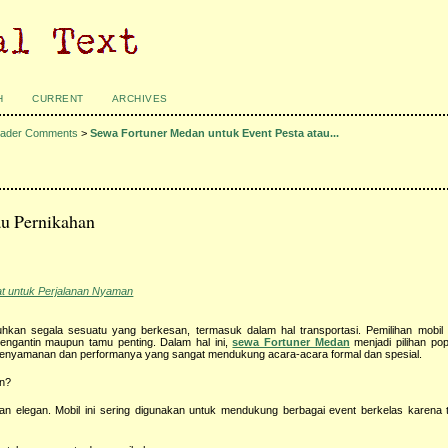
H
CURRENT
ARCHIVES
ader Comments
>
Sewa Fortuner Medan untuk Event Pesta atau...
au Pernikahan
pat untuk Perjalanan Nyaman
kan segala sesuatu yang berkesan, termasuk dalam hal transportasi. Pemilihan mobil 
ngantin maupun tamu penting. Dalam hal ini,
sewa Fortuner Medan
menjadi pilihan po
 kenyamanan dan performanya yang sangat mendukung acara-acara formal dan spesial.
an?
 elegan. Mobil ini sering digunakan untuk mendukung berbagai event berkelas karena 