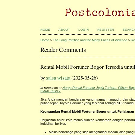
HOME
ABOUT
LOGIN
REGISTER
SEARC
Home
>
The Long Partition and the Many Faces of Violence
>
Re
Reader Comments
Rental Mobil Fortuner Bogor Tersedia untu
by
salsa wisata
(2025-05-26)
In response to
Harga Rental Fortuner Jogja Terbaru: Pilihan Te
EMAIL REPLY
Jika Anda mencari kendaraan yang nyaman, tangguh, dan siap
pilihan tepat. Toyota Fortuner yang terkenal sebagai SUV handa
Keunggulan Rental Mobil Fortuner Bogor untuk Perjalanan
Perjalanan antar kota membutuhkan kendaraan dengan perfor
kelebihan berikut:
Mesin bertenaga yang siap menghadapi medan jalan yang