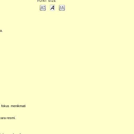
FONT SIZE
a.
 fokus menikmati
cara resmi.