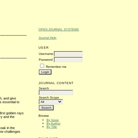
OPEN JOURNAL SYSTEMS
Journal Help
USER
Username
Password
Remember me
JOURNAL CONTENT
Search
Search Scope
h, and give
 essential to
first golden rays
Browse
ry and the
By Issue
By Author
By Title
soak in the
new challenges