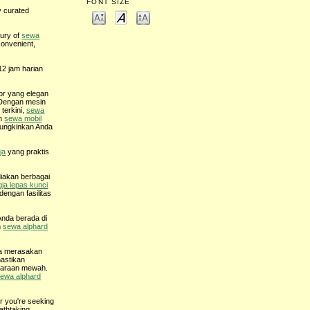
FONT SIZE
y curated
xury of
sewa
convenient,
12 jam harian
or yang elegan
. Dengan mesin
terkini,
sewa
an
sewa mobil
ungkinkan Anda
ja
yang praktis
iakan berbagai
gja lepas kunci
dengan fasilitas
Anda berada di
n
sewa alphard
sa merasakan
astikan
ndaraan mewah.
ewa alphard
r you're seeking
eathtaking