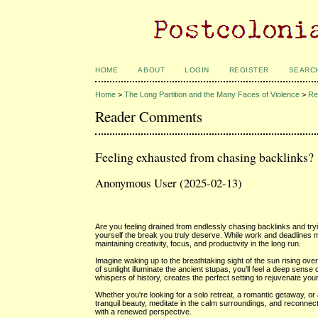
HOME
ABOUT
LOGIN
REGISTER
SEARC
Home
>
The Long Partition and the Many Faces of Violence
>
Re
Reader Comments
Feeling exhausted from chasing backlinks?
Anonymous User (2025-02-13)
Are you feeling drained from endlessly chasing backlinks and tryi
yourself the break you truly deserve. While work and deadlines 
maintaining creativity, focus, and productivity in the long run.
Imagine waking up to the breathtaking sight of the sun rising over
of sunlight illuminate the ancient stupas, you’ll feel a deep se
whispers of history, creates the perfect setting to rejuvenate your 
Whether you're looking for a solo retreat, a romantic getaway, or
tranquil beauty, meditate in the calm surroundings, and reconnect
with a renewed perspective.