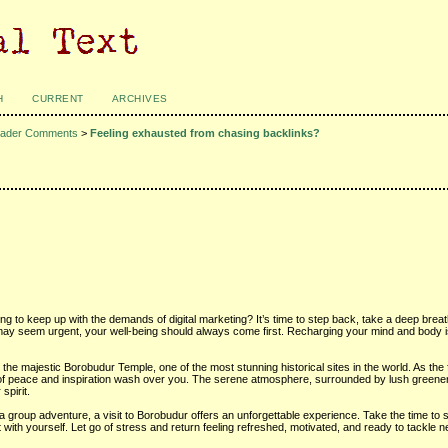
H
CURRENT
ARCHIVES
ader Comments
>
Feeling exhausted from chasing backlinks?
ng to keep up with the demands of digital marketing? It’s time to step back, take a deep breat
may seem urgent, your well-being should always come first. Recharging your mind and body is
 the majestic Borobudur Temple, one of the most stunning historical sites in the world. As the 
nse of peace and inspiration wash over you. The serene atmosphere, surrounded by lush greene
spirit.
 a group adventure, a visit to Borobudur offers an unforgettable experience. Take the time to 
 with yourself. Let go of stress and return feeling refreshed, motivated, and ready to tackle 