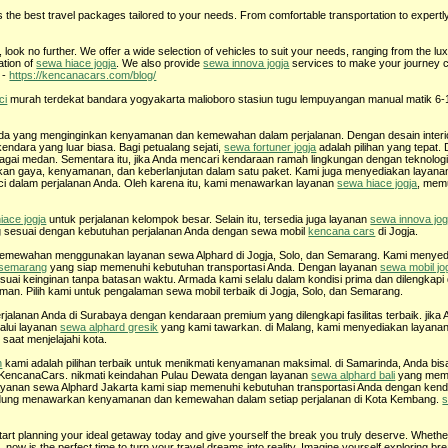
he best travel packages tailored to your needs. From comfortable transportation to expertl
 look no further. We offer a wide selection of vehicles to suit your needs, ranging from the lu
cation of
sewa hiace jogja
. We also provide
sewa innova jogja
services to make your journey 
) -
https://kencanacars.com/blog/
ci
murah terdekat bandara yogyakarta malioboro stasiun tugu lempuyangan manual matik 6-
da yang menginginkan kenyamanan dan kemewahan dalam perjalanan. Dengan desain interi
ndara yang luar biasa. Bagi petualang sejati,
sewa fortuner jogja
adalah pilihan yang tepat
agai medan. Sementara itu, jika Anda mencari kendaraan ramah lingkungan dengan teknologi 
kan gaya, kenyamanan, dan keberlanjutan dalam satu paket. Kami juga menyediakan layan
nci dalam perjalanan Anda. Oleh karena itu, kami menawarkan layanan
sewa hiace jogja
, mem
iace jogja
untuk perjalanan kelompok besar. Selain itu, tersedia juga layanan
sewa innova jog
sesuai dengan kebutuhan perjalanan Anda dengan sewa mobil
kencana cars
di Jogja.
mewahan menggunakan layanan sewa Alphard di Jogja, Solo, dan Semarang. Kami menyed
 semarang
yang siap memenuhi kebutuhan transportasi Anda. Dengan layanan
sewa mobil jo
esuai keinginan tanpa batasan waktu. Armada kami selalu dalam kondisi prima dan dilengkapi 
an. Pilih kami untuk pengalaman sewa mobil terbaik di Jogja, Solo, dan Semarang.
lanan Anda di Surabaya dengan kendaraan premium yang dilengkapi fasilitas terbaik. jika 
alui layanan
sewa alphard gresik
yang kami tawarkan. di Malang, kami menyediakan layana
aat menjelajahi kota.
n
kami adalah pilihan terbaik untuk menikmati kenyamanan maksimal. di Samarinda, Anda bi
 KencanaCars. nikmati keindahan Pulau Dewata dengan layanan
sewa alphard bali
yang mem
a, layanan sewa Alphard Jakarta kami siap memenuhi kebutuhan transportasi Anda dengan ke
ndung menawarkan kenyamanan dan kemewahan dalam setiap perjalanan di Kota Kembang.
s
tart planning your ideal getaway today and give yourself the break you truly deserve. Whethe
n, now is the perfect time to turn your travel dreams into reality. Imagine yourself exploring br