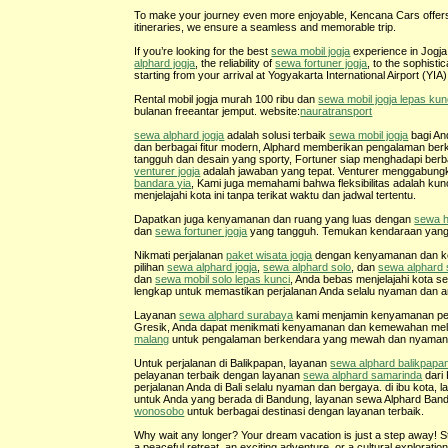
To make your journey even more enjoyable, Kencana Cars offers t
itineraries, we ensure a seamless and memorable trip.
If you’re looking for the best
sewa mobil jogja
experience in Jogja,
alphard jogja
, the reliability of
sewa fortuner jogja
, to the sophisti
starting from your arrival at Yogyakarta International Airport (YIA
Rental mobil jogja murah 100 ribu dan
sewa mobil jogja lepas kun
bulanan freeantar jemput. website:
nauratransport
sewa alphard jogja
adalah solusi terbaik
sewa mobil jogja
bagi An
dan berbagai fitur modern, Alphard memberikan pengalaman berke
tangguh dan desain yang sporty, Fortuner siap menghadapi berb
venturer jogja
adalah jawaban yang tepat. Venturer menggabung
bandara yia
, Kami juga memahami bahwa fleksibilitas adalah ku
menjelajahi kota ini tanpa terikat waktu dan jadwal tertentu.
Dapatkan juga kenyamanan dan ruang yang luas dengan
sewa h
dan
sewa fortuner jogja
yang tangguh. Temukan kendaraan yang 
Nikmati perjalanan
paket wisata jogja
dengan kenyamanan dan ke
pilihan
sewa alphard jogja
,
sewa alphard solo
, dan
sewa alphard
dan
sewa mobil solo lepas kunci
, Anda bebas menjelajahi kota s
lengkap untuk memastikan perjalanan Anda selalu nyaman dan am
Layanan
sewa alphard surabaya
kami menjamin kenyamanan perja
Gresik, Anda dapat menikmati kenyamanan dan kemewahan mel
malang
untuk pengalaman berkendara yang mewah dan nyaman s
Untuk perjalanan di Balikpapan, layanan
sewa alphard balikpapa
pelayanan terbaik dengan layanan
sewa alphard samarinda
dari
perjalanan Anda di Bali selalu nyaman dan bergaya. di ibu kot
untuk Anda yang berada di Bandung, layanan sewa Alphard Ba
wonosobo
untuk berbagai destinasi dengan layanan terbaik.
Why wait any longer? Your dream vacation is just a step away! S
a peaceful retreat, an exciting adventure, or a cultural exploratio