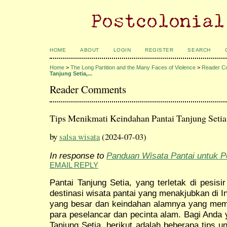
HOME
ABOUT
LOGIN
REGISTER
SEARCH
Home
>
The Long Partition and the Many Faces of Violence
>
Reader C
Tanjung Setia,...
Reader Comments
Tips Menikmati Keindahan Pantai Tanjung Seti
by
salsa wisata
(2024-07-03)
In response to
Panduan Wisata Pantai untuk P
EMAIL REPLY
Pantai Tanjung Setia, yang terletak di pesis
destinasi wisata pantai yang menakjubkan di 
yang besar dan keindahan alamnya yang memuk
para peselancar dan pecinta alam. Bagi Anda
Tanjung Setia, berikut adalah beberapa tips 