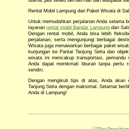
Rental Mobil Lampung dan Paket Wisata di Sa
Untuk memudahkan perjalanan Anda selama b
layanan
rental mobil Bandar Lampung
dari Sal
Dengan rental mobil, Anda bisa lebih fleksi
perjalanan, serta mengunjungi berbagai dest
Wisata juga menawarkan berbagai paket wisat
kunjungan ke Pantai Tanjung Setia dan objek
wisata ini mencakup transportasi, pemandu 
Anda dapat menikmati liburan tanpa perlu 
sendiri.
Dengan mengikuti tips di atas, Anda akan 
Tanjung Setia dengan maksimal. Selamat berli
Anda di Lampung!