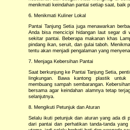
menikmati keindahan pantai setiap saat, baik 
6. Menikmati Kuliner Lokal
Pantai Tanjung Setia juga menawarkan berbaga
Anda bisa mencicipi hidangan laut segar d
sekitar pantai. Beberapa makanan khas Lamp
pindang ikan, seruit, dan gulai taboh. Menik
tentu akan menjadi pengalaman yang menyena
7. Menjaga Kebersihan Pantai
Saat berkunjung ke Pantai Tanjung Setia, pent
lingkungan. Bawa kantong plastik untu
membuang sampah sembarangan. Kebersihan p
bersama agar keindahan alamnya tetap terjag
selanjutnya.
8. Mengikuti Petunjuk dan Aturan
Selalu ikuti petunjuk dan aturan yang ada di 
dari pantai dan perhatikan tanda-tanda ya
utama, jadi selalu berhati-hati dan waspada saa