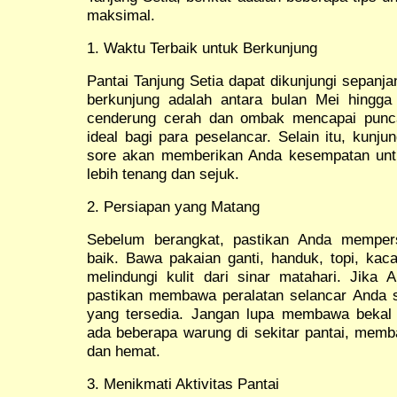
maksimal.
1. Waktu Terbaik untuk Berkunjung
Pantai Tanjung Setia dapat dikunjungi sepanja
berkunjung adalah antara bulan Mei hingga
cenderung cerah dan ombak mencapai punc
ideal bagi para peselancar. Selain itu, kunj
sore akan memberikan Anda kesempatan unt
lebih tenang dan sejuk.
2. Persiapan yang Matang
Sebelum berangkat, pastikan Anda memper
baik. Bawa pakaian ganti, handuk, topi, kac
melindungi kulit dari sinar matahari. Jika 
pastikan membawa peralatan selancar Anda 
yang tersedia. Jangan lupa membawa beka
ada beberapa warung di sekitar pantai, memba
dan hemat.
3. Menikmati Aktivitas Pantai