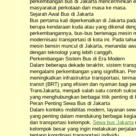
perkembangan bus di Jakarta mencerminkan ev
masyarakat perkotaan dari masa ke masa.
Sejarah Awal Bus di Jakarta
Bus pertama kali diperkenalkan di Jakarta pad
berupa kendaraan kuda atau yang dikenal deng
perkembangannya, bus-bus bertenaga mesin mu
modernisasi transportasi di kota ini. Pada ta
mesin bensin muncul di Jakarta, menandai awa
dengan teknologi yang lebih canggih.
Perkembangan Sistem Bus di Era Modern
Dalam beberapa dekade terakhir, sistem transp
mengalami perkembangan yang signifikan. Pem
meningkatkan infrastruktur transportasi, term
transit (BRT) yang efisien dan nyaman bagi pe
TransJakarta, menjadi salah satu contoh suk
yang menghubungkan berbagai titik penting di k
Peran Penting Sewa Bus di Jakarta
Dalam konteks mobilitas modern, layanan sewa
yang penting dalam mendukung berbagai kegiata
dan transportasi kelompok.
Sewa bus Jakarta
m
kelompok besar yang ingin melakukan perjalan
tentang koordinasi transportasi individu.