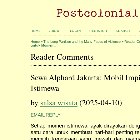
HOME
ABOUT
LOGIN
REGISTER
SEARCH
Home
>
The Long Partition and the Many Faces of Violence
>
Reader C
untuk Momen...
Reader Comments
Sewa Alphard Jakarta: Mobil Im
Istimewa
by
salsa wisata
(2025-04-10)
EMAIL REPLY
Setiap momen istimewa layak dirayakan denga
satu cara untuk membuat hari-hari penting t
memilih kendaraan yang mewah dan nyama