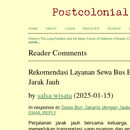
HOME
ABOUT
LOGIN
REGISTER
SEARCH
Home
>
The Long Partition and the Many Faces of Violence
>
Reader C
untuk...
Reader Comments
Rekomendasi Layanan Sewa Bus B
Jarak Jauh
by
salsa wisata
(2025-01-15)
In response to
Sewa Bus Jakarta dengan Jadwa
EMAIL REPLY
Perjalanan jarak jauh bersama keluarga,
memerlukan transportasi yang nyaman dan aman