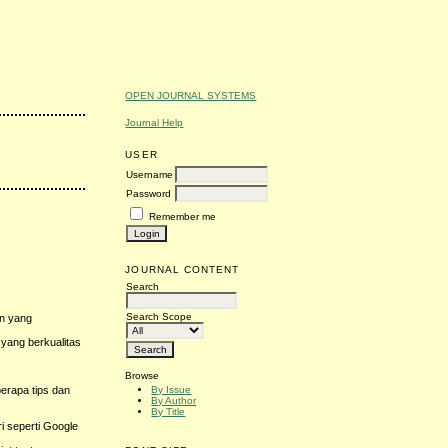
OPEN JOURNAL SYSTEMS
Journal Help
USER
Username
Password
Remember me
JOURNAL CONTENT
Search
Search Scope
an yang
yang berkualitas
Browse
By Issue
berapa tips dan
By Author
By Title
i seperti Google