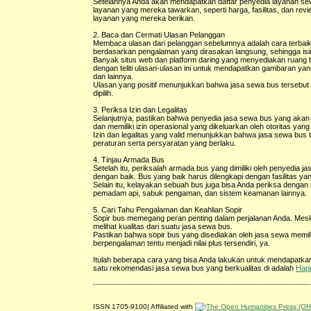
Setelahnya Anda akan mendapatkan daftar penyedia layanan sewa 
layanan yang mereka tawarkan, seperti harga, fasilitas, dan re
layanan yang mereka berikan.
2. Baca dan Cermati Ulasan Pelanggan
Membaca ulasan dari pelanggan sebelumnya adalah cara terbaik
berdasarkan pengalaman yang dirasakan langsung, sehingga isiny
Banyak situs web dan platform daring yang menyediakan ruang
dengan teliti ulasan-ulasan ini untuk mendapatkan gambaran yan
dan lainnya.
Ulasan yang positif menunjukkan bahwa jasa sewa bus tersebu
dipilih.
3. Periksa Izin dan Legalitas
Selanjutnya, pastikan bahwa penyedia jasa sewa bus yang akan A
dan memiliki izin operasional yang dikeluarkan oleh otoritas yan
Izin dan legalitas yang valid menunjukkan bahwa jasa sewa bus
peraturan serta persyaratan yang berlaku.
4. Tinjau Armada Bus
Setelah itu, periksalah armada bus yang dimiliki oleh penyedia
dengan baik. Bus yang baik harus dilengkapi dengan fasilitas y
Selain itu, kelayakan sebuah bus juga bisa Anda periksa dengan
pemadam api, sabuk pengaman, dan sistem keamanan lainnya.
5. Cari Tahu Pengalaman dan Keahlian Sopir
Sopir bus memegang peran penting dalam perjalanan Anda. Meski
melihat kualitas dari suatu jasa sewa bus.
Pastikan bahwa sopir bus yang disediakan oleh jasa sewa memili
berpengalaman tentu menjadi nilai plus tersendiri, ya.
Itulah beberapa cara yang bisa Anda lakukan untuk mendapatka
satu rekomendasi jasa sewa bus yang berkualitas di adalah
Hap
ISSN 1705-9100| Affiliated with