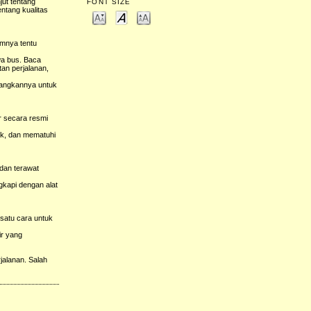
jut tentang
FONT SIZE
ntang kualitas
umnya tentu
wa bus. Baca
an perjalanan,
bangkannya untuk
r secara resmi
ik, dan mematuhi
 dan terawat
gkapi dengan alat
satu cara untuk
ir yang
jalanan. Salah