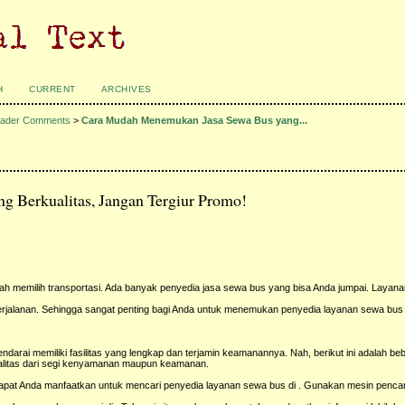
H
CURRENT
ARCHIVES
ader Comments
>
Cara Mudah Menemukan Jasa Sewa Bus yang...
 Berkualitas, Jangan Tergiur Promo!
h memilih transportasi. Ada banyak penyedia jasa sewa bus yang bisa Anda jumpai. Layan
erjalanan. Sehingga sangat penting bagi Anda untuk menemukan penyedia layanan sewa bus 
darai memiliki fasilitas yang lengkap dan terjamin keamanannya. Nah, berikut ini adalah be
litas dari segi kenyamanan maupun keamanan.
dapat Anda manfaatkan untuk mencari penyedia layanan sewa bus di . Gunakan mesin pencar