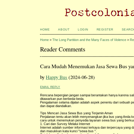
HOME
ABOUT
LOGIN
REGISTER
SEARC
Home
>
The Long Partition and the Many Faces of Violence
>
Re
Reader Comments
Cara Mudah Menemukan Jasa Sewa Bus yang
by
Happy Bus
(2024-06-28)
EMAIL REPLY
Rencana bepergian jangan sampai berantakan hanya karena sala
ditawarkan pun berbeda-beda.
Pengalaman selama dijalan adalah aspek penentu dari sebuah p
dan dapat diandalkan.
Tips Mencari Jasa Sewa Bus yang Terjamin Aman
Perjalanan tentu akan lebih menyenangkan jika bus yang Anda ken
cara untuk menemukan penyedia layanan sewa bus yang berkua
1. Cari dan Survey Melalui Internet
Internet adalah sumber informasi terkaya dan terpercaya yang 
dan masukkan kata kunci "sewa bus ".