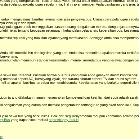
bus yang beroperasi di . Telusuri situs web mereka untuk mendapatkan informasi lebih lan
view dari pelanggan-pelanggan sebelumnya. Hal ini akan memberi Anda gambaran yang jelas te
 untuk mengevaluasi kualitas layanan dari jasa penyewa bus. Ulasan para pelanggan sebel
a lebih jujur dan nyata.
 bagi pelanggan untuk meninggalkan ulasan tentang pengalaman mereka dengan jasa penye
g lebih jelas tentang kepuasan pelanggan, kehandalan pelayanan, kebersihan bus, keselamat
t memiliki reputasi yang baik dan layanan yang memuaskan. Sehingga Anda bisa mempertim
nda pilih memiliki izin dan legalitas yang sah. Anda bisa memeriksa apakah mereka terdafta
g berwenang.
 tersebut telah memenuhi standar keselamatan, memiliki armada bus yang terawat dengan ba
 jasa sewa bus tersebut. Pastikan bahwa bus-bus yang akan Anda gunakan dalam kondisi baik
ang memadai seperti AC, kursi yang layak, dan sarana hiburan seperti TV dan sound system.
 melihat apakah bus-bus tersebut memenuhi standar keselamatan yang berlaku, seperti dilen
pun jarang dilakukan, namun menanyakan kompetensi dan keahlian dari sopir adalah salah 
ki pengalaman yang cukup dan memiliki pengetahuan tentang rute yang akan Anda lalui. Sop
n jasa sewa bus yang berkualitas. Baik dari segi kenyamanan maupun keamanan selama per
py Bus
yang dapat dicek melalui
https://happy-bus.id
.