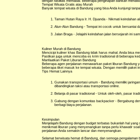
dengan fasilitas memadai. Beberapa penginapan bahkan mena
Tempat Wisata Gratis atau Murah
Banyak tempat wisata di Bandung yang bisa Anda kunjungi tanp
Taman Hutan Raya Ir. H. Djuanda - Nikmati keindahan al
Alun-Alun Bandung - Tempat ini cocok untuk bersantai d
Jalan Braga - Jelajahi keindahan jalan bersejarah ini sam
Kuliner Murah di Bandung
Mencicipi kuliner khas Bandung tidak harus mahal. Anda bisa me
Pastikan juga untuk mencoba es krim tradisional di beberapa ke
Manfaatkan Paket Liburan Bandung
Beberapa agen perjalanan menawarkan paket liburan Bandung ya
beberapa tiket masuk ke tempat wisata. Dengan memilih paket in
Tips Hemat Lainnya
Gunakan transportasi umum - Bandung memiliki jaringan 
dibandingkan taksi atau transportasi online.
Belanja di pasar tradisional - Untuk oleh-oleh, pasar tr
Gabung dengan komunitas backpacker - Bergabung deng
berbagi biaya perjalanan.
Kesimpulan
Menjelajahi Bandung dengan budget terbatas bukanlah hal yang
menikmati liburan yang menyenangkan tanpa perlu khawatir soal b
perjalanan Anda semakin lancar dan menyenangkan.
Selamat berwisata hemat di Bandung, dan semoga pengalaman b