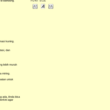
 di Bandung.
FONT SIZE
nasi kuning.
asi, dan
ng lebih murah
a miring.
patan untuk
g ada, Anda bisa
erkini agar