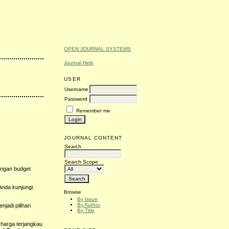
OPEN JOURNAL SYSTEMS
Journal Help
USER
Username
Password
Remember me
JOURNAL CONTENT
Search
Search Scope
dengan budget
Anda kunjungi.
Browse
By Issue
By Author
njadi pilihan
By Title
 harga terjangkau