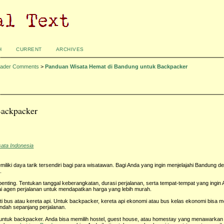
H
CURRENT
ARCHIVES
ader Comments
>
Panduan Wisata Hemat di Bandung untuk Backpacker
Backpacker
sata Indonesia
iliki daya tarik tersendiri bagi para wisatawan. Bagi Anda yang ingin menjelajahi Bandung 
.
ting. Tentukan tanggal keberangkatan, durasi perjalanan, serta tempat-tempat yang ingin 
i agen perjalanan untuk mendapatkan harga yang lebih murah.
i bus atau kereta api. Untuk backpacker, kereta api ekonomi atau bus kelas ekonomi bisa me
indah sepanjang perjalanan.
untuk backpacker. Anda bisa memilih hostel, guest house, atau homestay yang menawarkan