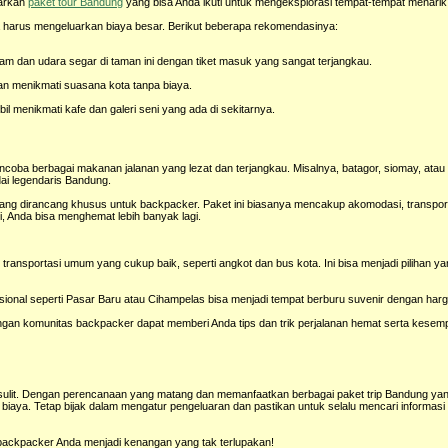
warkan
paket tour Bandung
yang bisa Anda ikuti untuk mengeksplorasi tempat-tempat menarik
a harus mengeluarkan biaya besar. Berikut beberapa rekomendasinya:
am dan udara segar di taman ini dengan tiket masuk yang sangat terjangkau.
an menikmati suasana kota tanpa biaya.
bil menikmati kafe dan galeri seni yang ada di sekitarnya.
ncoba berbagai makanan jalanan yang lezat dan terjangkau. Misalnya, batagor, siomay, atau 
dai legendaris Bandung.
ng dirancang khusus untuk backpacker. Paket ini biasanya mencakup akomodasi, transport
i, Anda bisa menghemat lebih banyak lagi.
transportasi umum yang cukup baik, seperti angkot dan bus kota. Ini bisa menjadi pilihan ya
adisional seperti Pasar Baru atau Cihampelas bisa menjadi tempat berburu suvenir dengan harg
an komunitas backpacker dapat memberi Anda tips dan trik perjalanan hemat serta kesem
 sulit. Dengan perencanaan yang matang dan memanfaatkan berbagai paket trip Bandung yan
iaya. Tetap bijak dalam mengatur pengeluaran dan pastikan untuk selalu mencari informasi t
ackpacker Anda menjadi kenangan yang tak terlupakan!