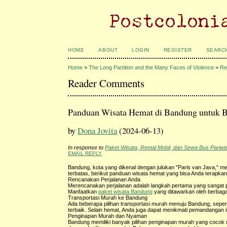
HOME
ABOUT
LOGIN
REGISTER
SEARC
Home
>
The Long Partition and the Many Faces of Violence
>
Re
Reader Comments
Panduan Wisata Hemat di Bandung untuk 
by
Dona Jovita
(2024-06-13)
In response to
Paket Wisata, Rental Mobil, dan Sewa Bus Pariwi
EMAIL REPLY
Bandung, kota yang dikenal dengan julukan "Paris van Java," mem
terbatas, berikut panduan wisata hemat yang bisa Anda terapkan
Rencanakan Perjalanan Anda
Merencanakan perjalanan adalah langkah pertama yang sangat pen
Manfaatkan
paket wisata Bandung
yang ditawarkan oleh berbaga
Transportasi Murah ke Bandung
Ada beberapa pilihan transportasi murah menuju Bandung, sepert
terbaik. Selain hemat, Anda juga dapat menikmati pemandangan 
Penginapan Murah dan Nyaman
Bandung memiliki banyak pilihan penginapan murah yang cocok 