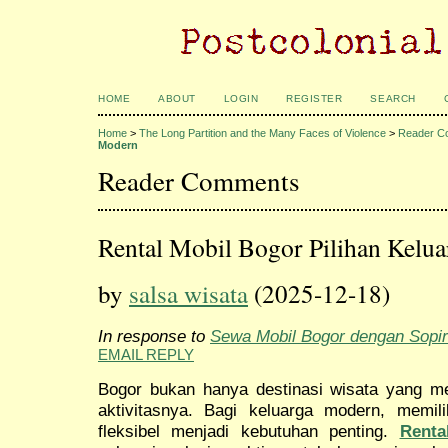
HOME
ABOUT
LOGIN
REGISTER
SEARCH
Home
>
The Long Partition and the Many Faces of Violence
>
Reader C
Modern
Reader Comments
Rental Mobil Bogor Pilihan Kelu
by
salsa wisata
(2025-12-18)
In response to
Sewa Mobil Bogor dengan Sopir:
EMAIL REPLY
Bogor bukan hanya destinasi wisata yang men
aktivitasnya. Bagi keluarga modern, memil
fleksibel menjadi kebutuhan penting.
Renta