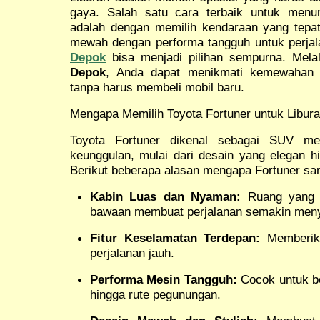
gaya. Salah satu cara terbaik untuk menu
adalah dengan memilih kendaraan yang tepa
mewah dengan performa tangguh untuk perjal
Depok
bisa menjadi pilihan sempurna. Mela
Depok
, Anda dapat menikmati kemewahan 
tanpa harus membeli mobil baru.
Mengapa Memilih Toyota Fortuner untuk Libur
Toyota Fortuner dikenal sebagai SUV m
keunggulan, mulai dari desain yang elegan h
Berikut beberapa alasan mengapa Fortuner san
Kabin Luas dan Nyaman:
Ruang yang c
bawaan membuat perjalanan semakin men
Fitur Keselamatan Terdepan:
Memberika
perjalanan jauh.
Performa Mesin Tangguh:
Cocok untuk be
hingga rute pegunungan.