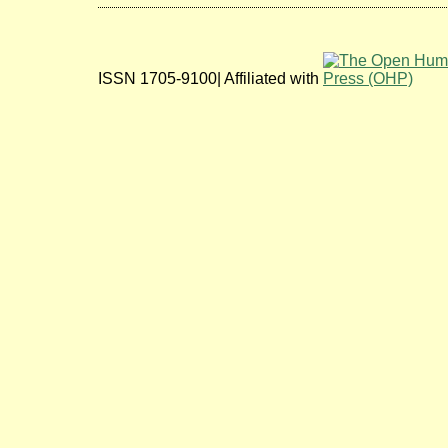
ISSN 1705-9100| Affiliated with