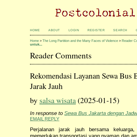
HOME
ABOUT
LOGIN
REGISTER
SEARCH
Home
>
The Long Partition and the Many Faces of Violence
>
Reader C
untuk...
Reader Comments
Rekomendasi Layanan Sewa Bus B
Jarak Jauh
by
salsa wisata
(2025-01-15)
In response to
Sewa Bus Jakarta dengan Jadwa
EMAIL REPLY
Perjalanan jarak jauh bersama keluarga,
memerlukan transportasi yang nyaman dan aman