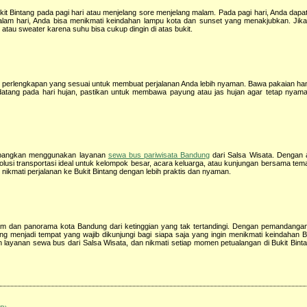
t Bintang pada pagi hari atau menjelang sore menjelang malam. Pada pagi hari, Anda dapa
lam hari, Anda bisa menikmati keindahan lampu kota dan sunset yang menakjubkan. Jik
atau sweater karena suhu bisa cukup dingin di atas bukit.
 perlengkapan yang sesuai untuk membuat perjalanan Anda lebih nyaman. Bawa pakaian ha
 datang pada hari hujan, pastikan untuk membawa payung atau jas hujan agar tetap nyam
imbangkan menggunakan layanan
sewa bus pariwisata Bandung
dari Salsa Wisata. Dengan
usi transportasi ideal untuk kelompok besar, acara keluarga, atau kunjungan bersama tem
 nikmati perjalanan ke Bukit Bintang dengan lebih praktis dan nyaman.
lam dan panorama kota Bandung dari ketinggian yang tak tertandingi. Dengan pemandang
tang menjadi tempat yang wajib dikunjungi bagi siapa saja yang ingin menikmati keindahan 
ayanan sewa bus dari Salsa Wisata, dan nikmati setiap momen petualangan di Bukit Bin