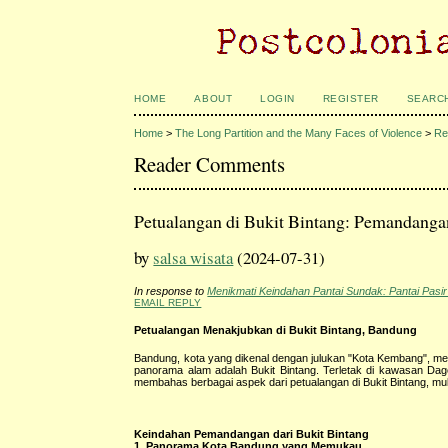
HOME
ABOUT
LOGIN
REGISTER
SEARC
Home
>
The Long Partition and the Many Faces of Violence
>
Re
Reader Comments
Petualangan di Bukit Bintang: Pemandanga
by
salsa wisata
(2024-07-31)
In response to
Menikmati Keindahan Pantai Sundak: Pantai Pasi
EMAIL REPLY
Petualangan Menakjubkan di Bukit Bintang, Bandung
Bandung, kota yang dikenal dengan julukan "Kota Kembang", me
panorama alam adalah Bukit Bintang. Terletak di kawasan Dago
membahas berbagai aspek dari petualangan di Bukit Bintang, mul
Keindahan Pemandangan dari Bukit Bintang
1. Panorama Kota Bandung yang Memukau