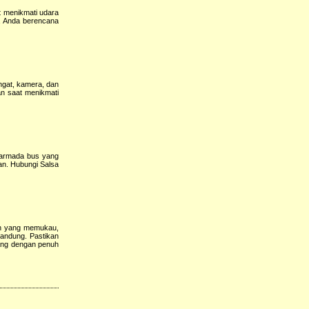
t menikmati udara
a Anda berencana
ngat, kamera, dan
an saat menikmati
 armada bus yang
an. Hubungi Salsa
an yang memukau,
Bandung. Pastikan
tang dengan penuh