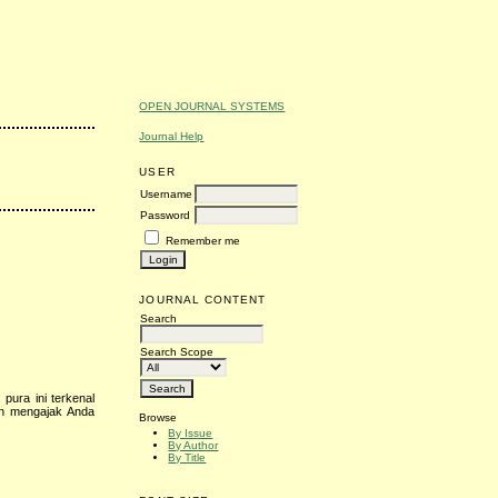
OPEN JOURNAL SYSTEMS
Journal Help
USER
Username
Password
Remember me
JOURNAL CONTENT
Search
Search Scope
pura ini terkenal
an mengajak Anda
Browse
By Issue
By Author
By Title