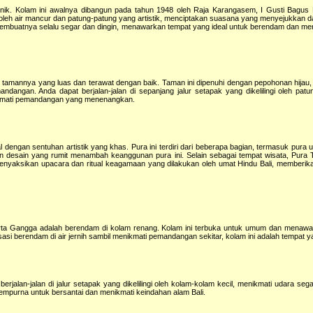
ik. Kolam ini awalnya dibangun pada tahun 1948 oleh Raja Karangasem, I Gusti Bagus D
gi oleh air mancur dan patung-patung yang artistik, menciptakan suasana yang menyejukkan
ng membuatnya selalu segar dan dingin, menawarkan tempat yang ideal untuk berendam dan me
n tamannya yang luas dan terawat dengan baik. Taman ini dipenuhi dengan pepohonan hijau
ngan. Anda dapat berjalan-jalan di sepanjang jalur setapak yang dikelilingi oleh patu
nikmati pemandangan yang menenangkan.
l dengan sentuhan artistik yang khas. Pura ini terdiri dari beberapa bagian, termasuk pura
an desain yang rumit menambah keanggunan pura ini. Selain sebagai tempat wisata, Pura 
menyaksikan upacara dan ritual keagamaan yang dilakukan oleh umat Hindu Bali, memberi
 Tirta Gangga adalah berendam di kolam renang. Kolam ini terbuka untuk umum dan menaw
i berendam di air jernih sambil menikmati pemandangan sekitar, kolam ini adalah tempat ya
erjalan-jalan di jalur setapak yang dikelilingi oleh kolam-kolam kecil, menikmati udara se
 sempurna untuk bersantai dan menikmati keindahan alam Bali.