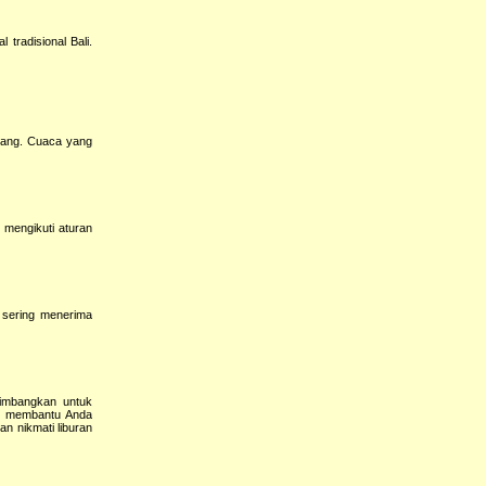
tradisional Bali.
enang. Cuaca yang
 mengikuti aturan
 sering menerima
timbangkan untuk
t membantu Anda
n nikmati liburan