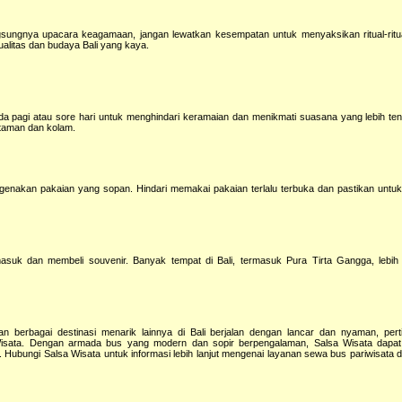
sungnya upacara keagamaan, jangan lewatkan kesempatan untuk menyaksikan ritual-ritual 
alitas dan budaya Bali yang kaya.
da pagi atau sore hari untuk menghindari keramaian dan menikmati suasana yang lebih t
taman dan kolam.
ngenakan pakaian yang sopan. Hindari memakai pakaian terlalu terbuka dan pastikan untuk
uk dan membeli souvenir. Banyak tempat di Bali, termasuk Pura Tirta Gangga, lebih
 berbagai destinasi menarik lainnya di Bali berjalan dengan lancar dan nyaman, per
isata. Dengan armada bus yang modern dan sopir berpengalaman, Salsa Wisata dapa
bungi Salsa Wisata untuk informasi lebih lanjut mengenai layanan sewa bus pariwisata da