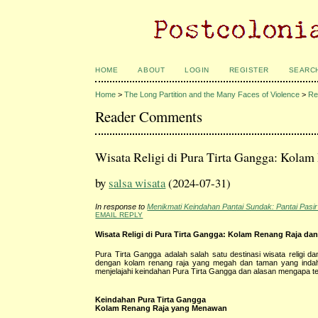
HOME
ABOUT
LOGIN
REGISTER
SEARC
Home
>
The Long Partition and the Many Faces of Violence
>
Re
Reader Comments
Wisata Religi di Pura Tirta Gangga: Kola
by
salsa wisata
(2024-07-31)
In response to
Menikmati Keindahan Pantai Sundak: Pantai Pasi
EMAIL REPLY
Wisata Religi di Pura Tirta Gangga: Kolam Renang Raja da
Pura Tirta Gangga adalah salah satu destinasi wisata religi da
dengan kolam renang raja yang megah dan taman yang indah,
menjelajahi keindahan Pura Tirta Gangga dan alasan mengapa temp
Keindahan Pura Tirta Gangga
Kolam Renang Raja yang Menawan