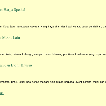
an Harga Spesial
n Kota Batu merupakan kawasan yang kaya akan destinasi wisata, pusat pendidikan, dan 
n Mobil Lain
uan bisnis, wisata keluarga, ataupun acara khusus, pemilihan kendaraan yang tepat s
ah dan Event Khusus
limantan Timur, tetapi juga sering menjadi tuan rumah berbagai event penting, mulai dari 
nas