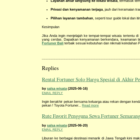
Layanan antar langsung ke lokasi wisata
, termasuk te
Privasi dan kenyamanan terjaga
, jauh dari keramaian t
Pilihan layanan tambahan
, seperti tour guide lokal dan i
Kesimpulan
Jika Anda ingin menjelajah ke tempat-tempat wisata tertentu di
yang cerdas. Dapatkan kenyamanan berkendara, keamanan tin
Fortuner Bali
terbaik sesuai kebutuhan dan nikmati keindahan 
Replies
Rental Fortuner Solo Harga Spesial di Akhir P
by
salsa wisata
(2025-06-16)
EMAIL REPLY
Ingin berakhir pekan bersama keluarga atau rekan dengan kenda
pekan ! Toyota Fortuner...
Read more
Rute Favorit Pengguna Sewa Fortuner Semarang
by
salsa wisata
(2025-06-20)
EMAIL REPLY
Liburan ke berbagai destinasi menarik di Jawa Tengah kini 