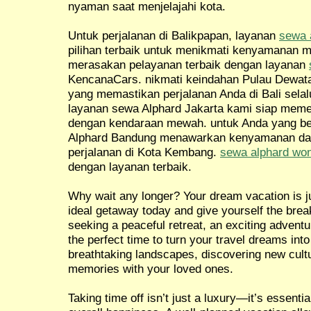
nyaman saat menjelajahi kota.
Untuk perjalanan di Balikpapan, layanan
sewa 
pilihan terbaik untuk menikmati kenyamanan m
merasakan pelayanan terbaik dengan layanan
KencanaCars. nikmati keindahan Pulau Dewat
yang memastikan perjalanan Anda di Bali selal
layanan sewa Alphard Jakarta kami siap meme
dengan kendaraan mewah. untuk Anda yang be
Alphard Bandung menawarkan kenyamanan da
perjalanan di Kota Kembang.
sewa alphard wo
dengan layanan terbaik.
Why wait any longer? Your dream vacation is ju
ideal getaway today and give yourself the brea
seeking a peaceful retreat, an exciting adventur
the perfect time to turn your travel dreams into
breathtaking landscapes, discovering new cultu
memories with your loved ones.
Taking time off isn’t just a luxury—it’s essentia