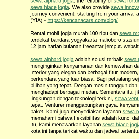
sewa alphard jogja
, the reliability of
sewa fortu
sewa hiace jogja
. We also provide
sewa innova
journey convenient, starting from your arrival a
(YIA) -
https://kencanacars.com/blog/
Rental mobil jogja murah 100 ribu dan
sewa mob
terdekat bandara yogyakarta malioboro stasiu
12 jam harian bulanan freeantar jemput. websit
sewa alphard jogja
adalah solusi terbaik
sewa m
menginginkan kenyamanan dan kemewahan dal
interior yang elegan dan berbagai fitur mode
berkendara yang luar biasa. Bagi petualang sej
pilihan yang tepat. Dengan mesin tangguh dan 
menghadapi berbagai medan. Sementara itu, j
lingkungan dengan teknologi terkini,
sewa ventu
tepat. Venturer menggabungkan gaya, kenyama
paket. Kami juga menyediakan layanan
sewa m
memahami bahwa fleksibilitas adalah kunci da
itu, kami menawarkan layanan
sewa hiace jogj
kota ini tanpa terikat waktu dan jadwal tertentu