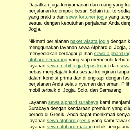
Dapatkan juga kenyamanan dan ruang yang l
perjalanan kelompok besar. Selain itu, tersedi
yang praktis dan
sewa fortuner jogja
yang tang
sesuai dengan kebutuhan perjalanan Anda de
Jogja.
Nikmati perjalanan
paket wisata jogja
dengan 
menggunakan layanan sewa Alphard di Jogja, 
menyediakan berbagai pilihan
sewa alphard jog
alphard semarang
yang siap memenuhi kebutuh
layanan
sewa mobil jogja lepas kunci
dan
sewa
bebas menjelajahi kota sesuai keinginan tanp
dalam kondisi prima dan dilengkapi dengan fas
perjalanan Anda selalu nyaman dan aman. Pil
mobil terbaik di Jogja, Solo, dan Semarang.
Layanan
sewa alphard surabaya
kami menjamin
Surabaya dengan kendaraan premium yang dileng
berada di Gresik, Anda dapat menikmati ken
layanan
sewa alphard gresik
yang kami tawark
layanan
sewa alphard malang
untuk pengalama