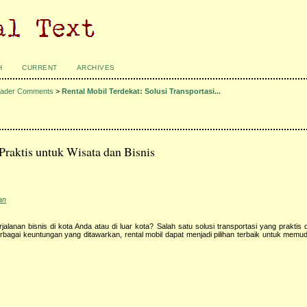
H
CURRENT
ARCHIVES
ader Comments
>
Rental Mobil Terdekat: Solusi Transportasi...
 Praktis untuk Wisata dan Bisnis
an
anan bisnis di kota Anda atau di luar kota? Salah satu solusi transportasi yang praktis d
rbagai keuntungan yang ditawarkan, rental mobil dapat menjadi pilihan terbaik untuk memu