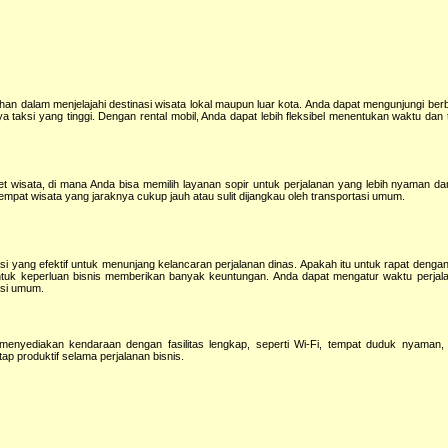
an dalam menjelajahi destinasi wisata lokal maupun luar kota. Anda dapat mengunjungi berb
a taksi yang tinggi. Dengan rental mobil, Anda dapat lebih fleksibel menentukan waktu dan 
t wisata, di mana Anda bisa memilih layanan sopir untuk perjalanan yang lebih nyaman dan
mpat wisata yang jaraknya cukup jauh atau sulit dijangkau oleh transportasi umum.
tasi yang efektif untuk menunjang kelancaran perjalanan dinas. Apakah itu untuk rapat dengan
i untuk keperluan bisnis memberikan banyak keuntungan. Anda dapat mengatur waktu perjal
asi umum.
li menyediakan kendaraan dengan fasilitas lengkap, seperti Wi-Fi, tempat duduk nyaman
p produktif selama perjalanan bisnis.