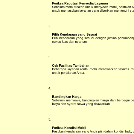
Periksa Reputasi Penyedia Layanan
Sebelum memutuskan untuk menyewa mobil, pastikan Anda
untuk memastikan layanan yang diberikan memenuhi stan
Pilih Kendaraan yang Sesuai
Pilih kendaraan yang sesuai dengan jumlah penumpang
cukup luas dan nyaman.
Cek Fasilitas Tambahan
Beberapa layanan rental mobil menawarkan fasilitas ta
untuk perjalanan Anda.
Bandingkan Harga
Sebelum menyewa, bandingkan harga dari berbagai pen
biaya dan syarat sewa yang ditawarkan.
Periksa Kondisi Mobil
Pastikan kendaraan yang Anda pilih dalam kondisi baik,