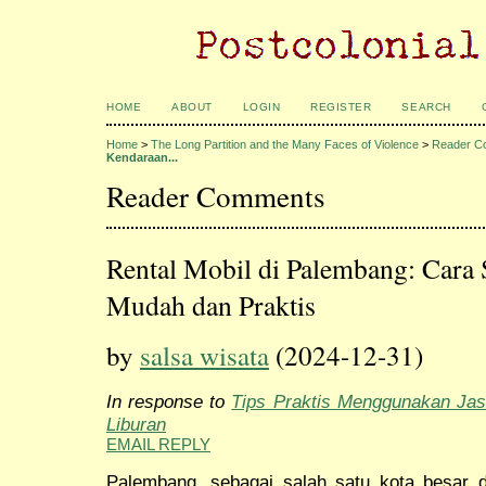
HOME
ABOUT
LOGIN
REGISTER
SEARCH
Home
>
The Long Partition and the Many Faces of Violence
>
Reader C
Kendaraan...
Reader Comments
Rental Mobil di Palembang: Cara
Mudah dan Praktis
by
salsa wisata
(2024-12-31)
In response to
Tips Praktis Menggunakan Jas
Liburan
EMAIL REPLY
Palembang, sebagai salah satu kota besar 