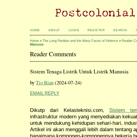
HOME
ABOUT
LOGIN
REGISTER
SEARCH
Home
>
The Long Partition and the Many Faces of Violence
>
Reader C
Manusia
Reader Comments
Sistem Tenaga Listrik Untuk Listrik Manusia
by
Tio Rian
(2024-07-24)
EMAIL REPLY
Dikutp dari Kelasteknisi.com,
Sistem ten
infrastruktur modern yang menyediakan kekua
untuk mendukung kehidupan sehari-hari, indus
Artikel ini akan menggali lebih dalam tentang ap
bagaimana komponen-komponennya bekerja be