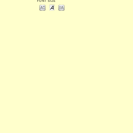
FONT SIZE