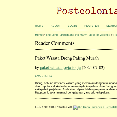
HOME
ABOUT
LOGIN
REGISTER
SEARC
Home
>
The Long Partition and the Many Faces of Violence
>
Re
Reader Comments
Paket Wisata Dieng Paling Murah
by
paket wisata jogja jogja
(2024-07-02)
EMAIL REPLY
Dieng, sebuah destinasi wisata yang memukau dengan keinda
dari Happtour.id, Anda dapat menjelajahi keajaiban alam Dien
setiap detil perjalanan Anda akan dipenuhi dengan pesona alam
Happtour.id akan menjadi pengalaman yang tak terlupakan.
ISSN 1705-9100| Affiliated with