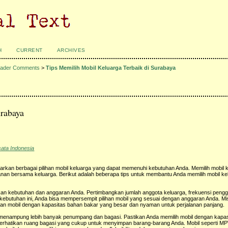
H
CURRENT
ARCHIVES
ader Comments
>
Tips Memilih Mobil Keluarga Terbaik di Surabaya
urabaya
sata Indonesia
warkan berbagai pilihan mobil keluarga yang dapat memenuhi kebutuhan Anda. Memilih mobil 
nan bersama keluarga. Berikut adalah beberapa tips untuk membantu Anda memilih mobil kel
an kebutuhan dan anggaran Anda. Pertimbangkan jumlah anggota keluarga, frekuensi pengg
kebutuhan ini, Anda bisa mempersempit pilihan mobil yang sesuai dengan anggaran Anda. Mis
kan mobil dengan kapasitas bahan bakar yang besar dan nyaman untuk perjalanan panjang.
uk menampung lebih banyak penumpang dan bagasi. Pastikan Anda memilih mobil dengan kapas
 perhatikan ruang bagasi yang cukup untuk menyimpan barang-barang Anda. Mobil seperti MP