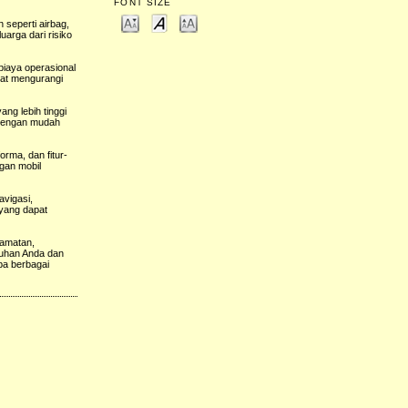
FONT SIZE
 seperti airbag,
uarga dari risiko
biaya operasional
pat mengurangi
ng lebih tinggi
t dengan mudah
rma, dan fitur-
ngan mobil
avigasi,
r yang dapat
lamatan,
tuhan Anda dan
ba berbagai