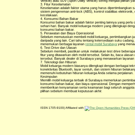
Vehicle) atau SUV (Sport Utility Vehicle) sering menjadi pilihan y
3. Fitur Keselamatan
Keselamatan adalah faktor utama yang harus dipertimbangkan saat
sistem pengereman anti-lock (ABS), kontrol stabilitas elektronik
kecelakaan.
4. Konsumsi Bahan Bakar
Konsumsi bahan bakar adalah faktor penting lainnya yang perlu d
sehari-hari. Banyak mobil keluarga modern yang dilengkapi deng
konsumsi bahan bakar.
5. Perawatan dan Biaya Operasional
Sebelum memutuskan membeli mobil keluarga, pertimbangkan juga
daripada yang lain. Cari tahu tentang ketersediaan suku cadang
menemukan berbagai layanan
rental mobil Surabaya
yang menawa
6. Test Drive dan Ulasan
Sebelum membeli, pastikan untuk melakukan test drive beberapa
fitur yang ditawarkan oleh mobil tersebut. Selain itu, baca ulas
tersebut. Banyak dealer di Surabaya yang menawarkan layana
7. Teknologi dan Hiburan
Mobil keluarga modern biasanya dilengkapi dengan berbagai tekno
konektivitas Bluetooth, layar sentuh, dan sistem hiburan belakang 
memenuhi kebutuhan hiburan keluarga Anda selama perjalanan.
Kesimpulan
Memilih mobil keluarga terbaik di Surabaya memerlukan pertimba
konsumsi bahan bakar, dan biaya operasional. Dengan memperha
memberikan kenyamanan serta keamanan bagi seluruh anggota ke
pilihan sebelum membuat keputusan akhir.
ISSN 1705-9100| Affiliated with