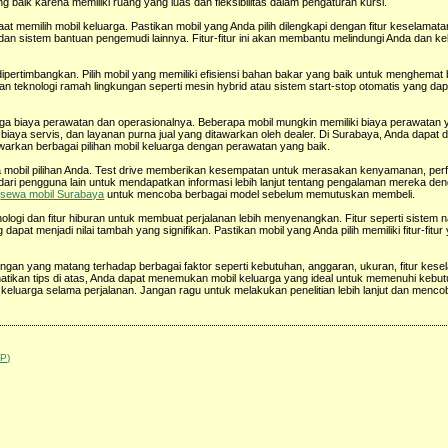
ang baik karena memiliki ruang yang luas dan fleksibilitas dalam pengaturan kursi.
 memilih mobil keluarga. Pastikan mobil yang Anda pilih dilengkapi dengan fitur keselamatan
, dan sistem bantuan pengemudi lainnya. Fitur-fitur ini akan membantu melindungi Anda dan kel
ipertimbangkan. Pilih mobil yang memiliki efisiensi bahan bakar yang baik untuk menghemat 
an teknologi ramah lingkungan seperti mesin hybrid atau sistem start-stop otomatis yang da
 biaya perawatan dan operasionalnya. Beberapa mobil mungkin memiliki biaya perawatan ya
, biaya servis, dan layanan purna jual yang ditawarkan oleh dealer. Di Surabaya, Anda dapa
rkan berbagai pilihan mobil keluarga dengan perawatan yang baik.
 mobil pilihan Anda. Test drive memberikan kesempatan untuk merasakan kenyamanan, perfo
an dari pengguna lain untuk mendapatkan informasi lebih lanjut tentang pengalaman mereka de
n
sewa mobil Surabaya
untuk mencoba berbagai model sebelum memutuskan membeli.
logi dan fitur hiburan untuk membuat perjalanan lebih menyenangkan. Fitur seperti sistem n
dapat menjadi nilai tambah yang signifikan. Pastikan mobil yang Anda pilih memiliki fitur-fitu
ngan yang matang terhadap berbagai faktor seperti kebutuhan, anggaran, ukuran, fitur kese
tikan tips di atas, Anda dapat menemukan mobil keluarga yang ideal untuk memenuhi kebu
luarga selama perjalanan. Jangan ragu untuk melakukan penelitian lebih lanjut dan menco