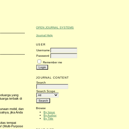
OPEN JOURNAL SYSTEMS
Journal Help
USER
Username
Password
Remember me
JOURNAL CONTENT
Search
Search Scope
keluarga yang
uarga terbaik di
Browse
unaan mobil, dan
By Issue
alnya, jika Anda
By Author
By Title
itas tempat
V (Multi-Purpose