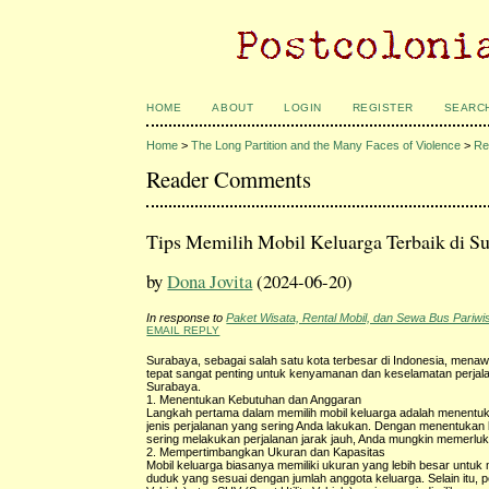
HOME
ABOUT
LOGIN
REGISTER
SEARC
Home
>
The Long Partition and the Many Faces of Violence
>
Re
Reader Comments
Tips Memilih Mobil Keluarga Terbaik di S
by
Dona Jovita
(2024-06-20)
In response to
Paket Wisata, Rental Mobil, dan Sewa Bus Pariwi
EMAIL REPLY
Surabaya, sebagai salah satu kota terbesar di Indonesia, mena
tepat sangat penting untuk kenyamanan dan keselamatan perjala
Surabaya.
1. Menentukan Kebutuhan dan Anggaran
Langkah pertama dalam memilih mobil keluarga adalah menentuk
jenis perjalanan yang sering Anda lakukan. Dengan menentukan 
sering melakukan perjalanan jarak jauh, Anda mungkin memerlu
2. Mempertimbangkan Ukuran dan Kapasitas
Mobil keluarga biasanya memiliki ukuran yang lebih besar unt
duduk yang sesuai dengan jumlah anggota keluarga. Selain itu,