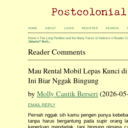
HOME
ABOUT
LOGIN
REGISTER
SEARCH
Home
>
The Long Partition and the Many Faces of Violence
>
Reader C
Jakarta? Ikuti...
Reader Comments
Mau Rental Mobil Lepas Kunci di 
Ini Biar Nggak Bingung
by
Molly Cantik Berseri
(2026-05
EMAIL REPLY
Pernah nggak sih kamu pengen punya kebebasan
tanpa harus bergantung pada supir orang l
keperluan mendadak, tapi bingung gimana 