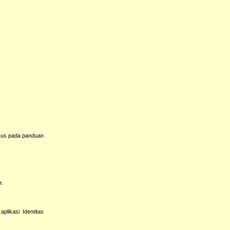
okus pada panduan
r.
plikasi Identitas