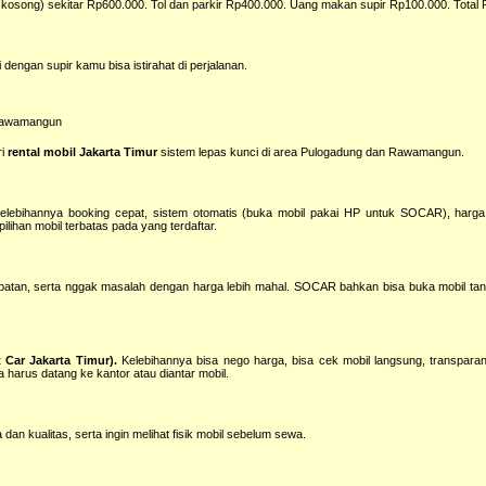
o kosong) sekitar Rp600.000. Tol dan parkir Rp400.000. Uang makan supir Rp100.000. Total
dengan supir kamu bisa istirahat di perjalanan.
 Rawamangun
ri
rental mobil Jakarta Timur
sistem lepas kunci di area Pulogadung dan Rawamangun.
lebihannya booking cepat, sistem otomatis (buka mobil pakai HP untuk SOCAR), harg
lihan mobil terbatas pada yang terdaftar.
epatan, serta nggak masalah dengan harga lebih mahal. SOCAR bahkan bisa buka mobil ta
Car Jakarta Timur).
Kelebihannya bisa nego harga, bisa cek mobil langsung, transparan
harus datang ke kantor atau diantar mobil.
dan kualitas, serta ingin melihat fisik mobil sebelum sewa.