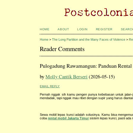
HOME
ABOUT
LOGIN
REGISTER
SEARC
Home
>
The Long Partition and the Many Faces of Violence
>
Re
Reader Comments
Pulogadung Rawamangun: Panduan Rental 
by
Molly Cantik Berseri
(2026-05-15)
EMAIL REPLY
Pernah nggak sih kamu pengen punya kebebasan untuk jalan-jal
mendadak, tapi nggak mau ribet dengan supir yang harus dianta
Sewa mobil lepas kunci adalah solusinya. Kamu bisa mengemudi
coba
rental mobil Jakarta Timur
sistem lepas kunci, pasti ad