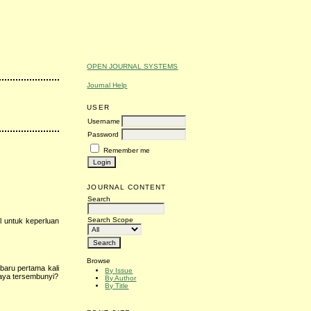
OPEN JOURNAL SYSTEMS
Journal Help
USER
Username
Password
Remember me
JOURNAL CONTENT
Search
Search Scope
l untuk keperluan
Browse
baru pertama kali
By Issue
iaya tersembunyi?
By Author
By Title