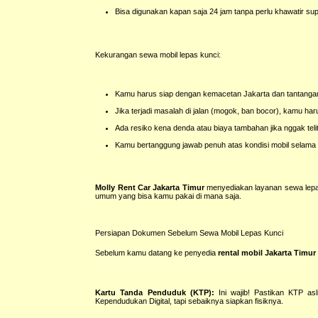
Bisa digunakan kapan saja 24 jam tanpa perlu khawatir sup
Kekurangan sewa mobil lepas kunci:
Kamu harus siap dengan kemacetan Jakarta dan tantangan
Jika terjadi masalah di jalan (mogok, ban bocor), kamu haru
Ada resiko kena denda atau biaya tambahan jika nggak telit
Kamu bertanggung jawab penuh atas kondisi mobil selam
Molly Rent Car Jakarta Timur
menyediakan layanan sewa lepas 
umum yang bisa kamu pakai di mana saja.
Persiapan Dokumen Sebelum Sewa Mobil Lepas Kunci
Sebelum kamu datang ke penyedia
rental mobil Jakarta Timur
Kartu Tanda Penduduk (KTP):
Ini wajib! Pastikan KTP asli
Kependudukan Digital, tapi sebaiknya siapkan fisiknya.