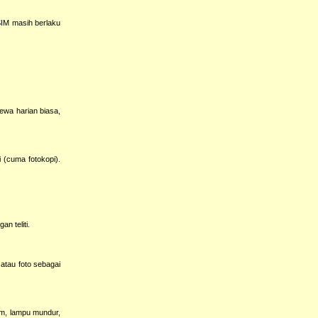
SIM masih berlaku
ewa harian biasa,
 (cuma fotokopi).
.
n teliti.
 atau foto sebagai
em, lampu mundur,