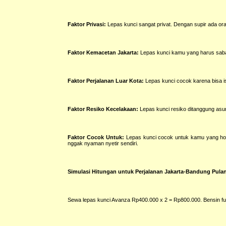
Faktor Privasi:
Lepas kunci sangat privat. Dengan supir ada ora
Faktor Kemacetan Jakarta:
Lepas kunci kamu yang harus sabar
Faktor Perjalanan Luar Kota:
Lepas kunci cocok karena bisa isti
Faktor Resiko Kecelakaan:
Lepas kunci resiko ditanggung asur
Faktor Cocok Untuk:
Lepas kunci cocok untuk kamu yang hobi 
nggak nyaman nyetir sendiri.
Simulasi Hitungan untuk Perjalanan Jakarta-Bandung Pulang
Sewa lepas kunci Avanza Rp400.000 x 2 = Rp800.000. Bensin full 