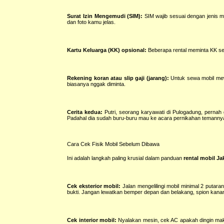
Surat Izin Mengemudi (SIM):
SIM wajib sesuai dengan jenis m
dan foto kamu jelas.
Kartu Keluarga (KK) opsional:
Beberapa rental meminta KK seb
Rekening koran atau slip gaji (jarang):
Untuk sewa mobil mewa
biasanya nggak diminta.
Cerita kedua:
Putri, seorang karyawati di Pulogadung, pernah
Padahal dia sudah buru-buru mau ke acara pernikahan temannya. 
Cara Cek Fisik Mobil Sebelum Dibawa
Ini adalah langkah paling krusial dalam panduan
rental mobil Ja
Cek eksterior mobil:
Jalan mengelilingi mobil minimal 2 putaran
bukti. Jangan lewatkan bemper depan dan belakang, spion kanan k
Cek interior mobil:
Nyalakan mesin, cek AC apakah dingin maks