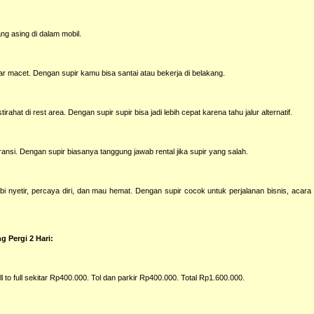
ng asing di dalam mobil.
 macet. Dengan supir kamu bisa santai atau bekerja di belakang.
rahat di rest area. Dengan supir supir bisa jadi lebih cepat karena tahu jalur alternatif.
ansi. Dengan supir biasanya tanggung jawab rental jika supir yang salah.
nyetir, percaya diri, dan mau hemat. Dengan supir cocok untuk perjalanan bisnis, acara 
 Pergi 2 Hari:
to full sekitar Rp400.000. Tol dan parkir Rp400.000. Total Rp1.600.000.