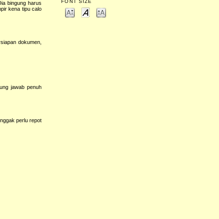
FONT SIZE
Dia bingung harus
ir kena tipu calo
ersiapan dokumen,
gung jawab penuh
 nggak perlu repot