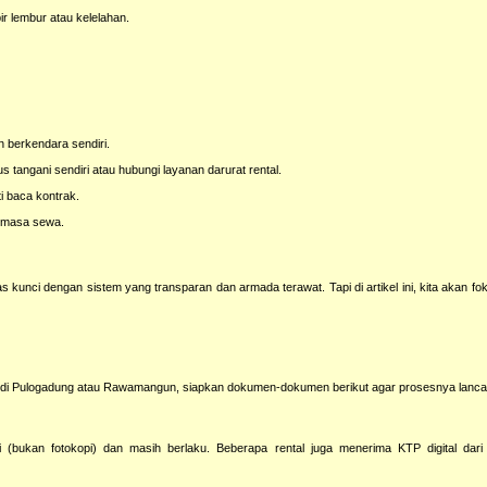
ir lembur atau kelelahan.
 berkendara sendiri.
s tangani sendiri atau hubungi layanan darurat rental.
i baca kontrak.
a masa sewa.
kunci dengan sistem yang transparan dan armada terawat. Tapi di artikel ini, kita akan f
di Pulogadung atau Rawamangun, siapkan dokumen-dokumen berikut agar prosesnya lanca
 (bukan fotokopi) dan masih berlaku. Beberapa rental juga menerima KTP digital dari a