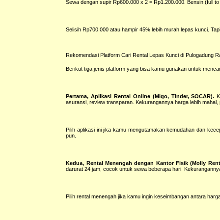
Sewa dengan supir Rp600.000 x 2 = Rp1.200.000. Bensin (full t
Selisih Rp700.000 atau hampir 45% lebih murah lepas kunci. Tapi 
Rekomendasi Platform Cari Rental Lepas Kunci di Pulogadung
Berikut tiga jenis platform yang bisa kamu gunakan untuk menca
Pertama, Aplikasi Rental Online (Migo, Tinder, SOCAR).
Ke
asuransi, review transparan. Kekurangannya harga lebih mahal, pi
Pilih aplikasi ini jika kamu mengutamakan kemudahan dan kec
pun.
Kedua, Rental Menengah dengan Kantor Fisik (Molly Rent 
darurat 24 jam, cocok untuk sewa beberapa hari. Kekurangannya 
Pilih rental menengah jika kamu ingin keseimbangan antara harga 