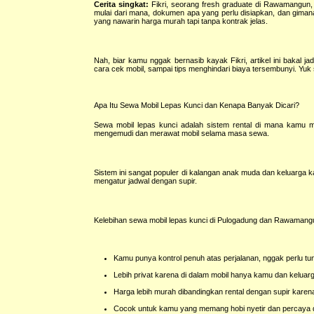
Cerita singkat:
Fikri, seorang fresh graduate di Rawamangun,
mulai dari mana, dokumen apa yang perlu disiapkan, dan giman
yang nawarin harga murah tapi tanpa kontrak jelas.
Nah, biar kamu nggak bernasib kayak Fikri, artikel ini bakal
cara cek mobil, sampai tips menghindari biaya tersembunyi. Yuk
Apa Itu Sewa Mobil Lepas Kunci dan Kenapa Banyak Dicari?
Sewa mobil lepas kunci adalah sistem rental di mana kamu 
mengemudi dan merawat mobil selama masa sewa.
Sistem ini sangat populer di kalangan anak muda dan keluarga kar
mengatur jadwal dengan supir.
Kelebihan sewa mobil lepas kunci di Pulogadung dan Rawamang
Kamu punya kontrol penuh atas perjalanan, nggak perlu tung
Lebih privat karena di dalam mobil hanya kamu dan keluar
Harga lebih murah dibandingkan rental dengan supir karen
Cocok untuk kamu yang memang hobi nyetir dan percaya di