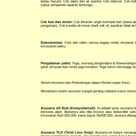
lampu hazard. Cek wiper dan air washer. Cek klakson. Cek in
sabuk pengaman apakah berfungsi.
Cek ban dan mesin:
Cek tekanan angin keempat ban (bawa alat
pengaman). Cek kondisi oli mesin (tarik stik oli, pastikan tidak te
Dokumentasi:
Foto dan video semua bagian mobil, terutama bag
kerusakan palsu.
Pengalaman pahit:
Yoga, seorang pengendara di Rawamangun, 
ganti, ternyata ban serep juga kempes! Yoga harus menunggu ban
Sistem Asuransi dan Perlindungan dalam Rental Lepas Kunci
Memahami sistem asuransi sangat penting sebelum kamu memut
Asuransi All Risk (Komprehensif):
Ini adalah jenis asuransi
bencana alam. Biasanya ada nilai excess atau deductible yai
kerusakan Rp5.000.000, kamu bayar Rp500.000, sisanya ditang
Asuransi TLO (Total Loss Only):
Asuransi ini hanya menanggu
ringan seperti lecet, penyok, atau pecah kaca, kamu harus bayar