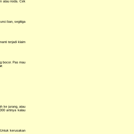
an atau noda. Cek
nci ban, segitiga
nti terjadi klaim
ng bocor. Pas mau
ur
.
h ke jurang, atau
000 artinya kalau
. Untuk kerusakan