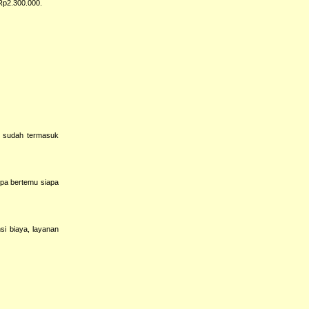
 Rp2.300.000.
a sudah termasuk
npa bertemu siapa
si biaya, layanan