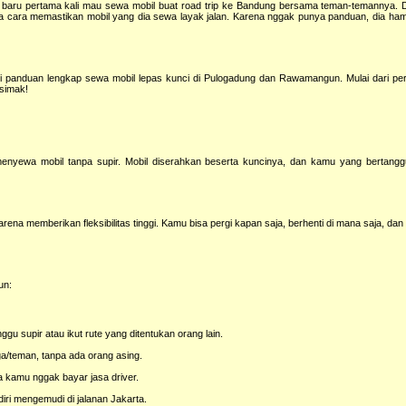
 baru pertama kali mau sewa mobil buat road trip ke Bandung bersama teman-temannya. 
a cara memastikan mobil yang dia sewa layak jalan. Karena nggak punya panduan, dia hamp
 jadi panduan lengkap sewa mobil lepas kunci di Pulogadung dan Rawamangun. Mulai dari p
 simak!
menyewa mobil tanpa supir. Mobil diserahkan beserta kuncinya, dan kamu yang bertang
ena memberikan fleksibilitas tinggi. Kamu bisa pergi kapan saja, berhenti di mana saja, dan
un:
gu supir atau ikut rute yang ditentukan orang lain.
ga/teman, tanpa ada orang asing.
a kamu nggak bayar jasa driver.
ri mengemudi di jalanan Jakarta.