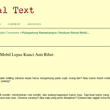
H
CURRENT
ARCHIVES
ader Comments
>
Pulogadung Rawamangun: Panduan Rental Mobil...
Mobil Lepas Kunci Anti Ribet
an keliling Jakarta tanpa harus bergantung pada supir orang lain? Atau kamu butuh mobi
r pulang?
 sendiri, menentukan rute sendiri, dan pulang kapanpun kamu mau. Tapi buat kamu yang 
a rasa was-was. Gimana caranya? Apa saja yang perlu disiapkan? Gimana biar nggak kena b