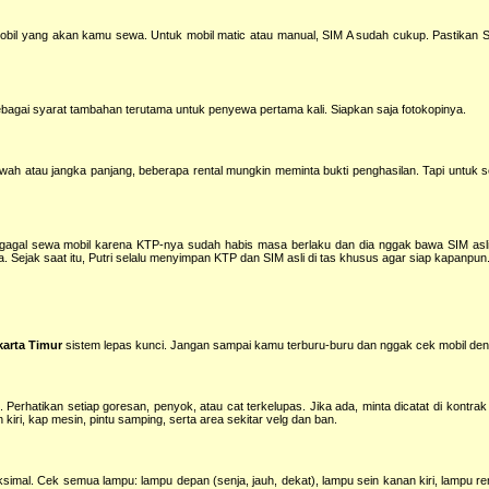
obil yang akan kamu sewa. Untuk mobil matic atau manual, SIM A sudah cukup. Pastikan 
agai syarat tambahan terutama untuk penyewa pertama kali. Siapkan saja fotokopinya.
h atau jangka panjang, beberapa rental mungkin meminta bukti penghasilan. Tapi untuk s
 gagal sewa mobil karena KTP-nya sudah habis masa berlaku dan dia nggak bawa SIM asli
Sejak saat itu, Putri selalu menyimpan KTP dan SIM asli di tas khusus agar siap kapanpun
karta Timur
sistem lepas kunci. Jangan sampai kamu terburu-buru dan nggak cek mobil denga
. Perhatikan setiap goresan, penyok, atau cat terkelupas. Jika ada, minta dicatat di kontrak
iri, kap mesin, pintu samping, serta area sekitar velg dan ban.
imal. Cek semua lampu: lampu depan (senja, jauh, dekat), lampu sein kanan kiri, lampu r