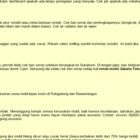
dikator dashboard apakah ada lampu peringatan yang menyala. Cek jok apakah ada sobek
 ukur sendiri atau minta bantuan rental). Cek ban serep dan perlengkapannya (dongkrak, ku
rlalu hitam dan masih dalam batas). Cek air radiator dan air wiper.
ian yang sudah ada cacat. Rekam video keliling sambil komentar kondisi. Ini bukti jika na
pernah tidak cek ban serep sebelum berangkat ke Sukabumi. Di tengah jalan, ban belaka
tuan derek 3 jam. Sekarang dia selalu cek ban serep setiap kali
rental mobil Jakarta Tim
uskan sewa mobil lepas kunci di Pulogadung dan Rawamangun.
 terbaik. Menanggung hampir semua kerusakan mobil, baik karena kecelakaan, tabrakan, jatu
tu jumlah yang tetap harus kamu bayar meskipun pakai asuransi. Contoh: excess Rp500.
gung asuransi.
ng jika mobil hilang dicuri atau rusak berat (biaya perbaikan lebih dari 75% harga mobil)
 sendiri. Harga rental dengan TLO lebih murah, tapi resikonya besar.