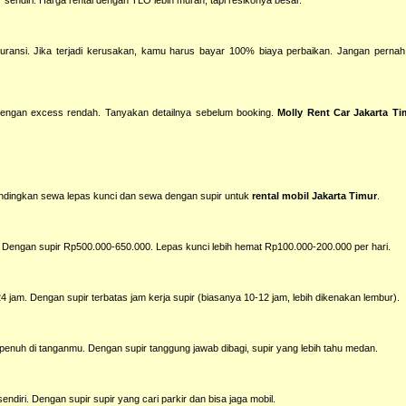
ransi. Jika terjadi kerusakan, kamu harus bayar 100% biaya perbaikan. Jangan pernah p
 dengan excess rendah. Tanyakan detailnya sebelum booking.
Molly Rent Car Jakarta Ti
dingkan sewa lepas kunci dan sewa dengan supir untuk
rental mobil Jakarta Timur
.
Dengan supir Rp500.000-650.000. Lepas kunci lebih hemat Rp100.000-200.000 per hari.
24 jam. Dengan supir terbatas jam kerja supir (biasanya 10-12 jam, lebih dikenakan lembur).
enuh di tanganmu. Dengan supir tanggung jawab dibagi, supir yang lebih tahu medan.
ndiri. Dengan supir supir yang cari parkir dan bisa jaga mobil.