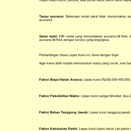
Tanpa asuransi:
Beberapa rental nakal tidak menyertakan asu
asuransi!
Saran kami:
Pilih rental yang menyediakan asuransi All Risk
asuransi All Risk dengan excess yang terjangkau.
Perbandingan Sewa Lepas Kunci vs Sewa dengan Supir
Agar kamu lebih mudah memutuskan mana yang cocok, mari ban
Faktor Biaya Harian Avanza:
Lepas kunci Rp350.000-450.000. 
Faktor Fleksibilitas Waktu:
Lepas kunci sangat fleksibel, bisa 
Faktor Beban Tanggung Jawab:
Lepas kunci tanggung jawab p
Faktor Kebutuhan Parkir:
Lepas kunci kamu harus cari parkir se