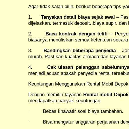
Agar tidak salah pilih, berikut beberapa tips y
1.
Tanyakan detail biaya sejak awal
– Pas
dijelaskan, termasuk deposit, biaya supir, dan
2.
Baca kontrak dengan teliti
– Penye
biasanya menuliskan semua ketentuan secara t
3.
Bandingkan beberapa penyedia
– Jan
murah. Pastikan kualitas armada dan layanan t
4.
Cek ulasan pelanggan sebelumny
menjadi acuan apakah penyedia rental tersebut
Keuntungan Menggunakan Rental Mobil Depok
Dengan memilih layanan
Rental mobil Depo
mendapatkan banyak keuntungan:
· Bebas khawatir soal biaya tambahan.
· Bisa mengatur anggaran perjalanan deng