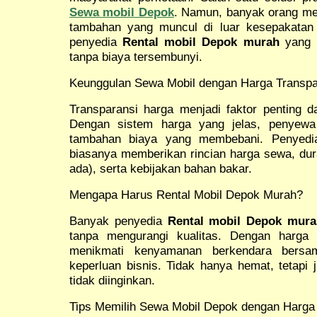
Sewa mobil Depok
. Namun, banyak orang me
tambahan yang muncul di luar kesepakatan 
penyedia
Rental mobil Depok murah
yang 
tanpa biaya tersembunyi.
Keunggulan Sewa Mobil dengan Harga Transp
Transparansi harga menjadi faktor penting d
Dengan sistem harga yang jelas, penyewa
tambahan biaya yang membebani. Penyed
biasanya memberikan rincian harga sewa, dura
ada), serta kebijakan bahan bakar.
Mengapa Harus Rental Mobil Depok Murah?
Banyak penyedia
Rental mobil Depok mura
tanpa mengurangi kualitas. Dengan harga 
menikmati kenyamanan berkendara bersa
keperluan bisnis. Tidak hanya hemat, tetapi 
tidak diinginkan.
Tips Memilih Sewa Mobil Depok dengan Harga