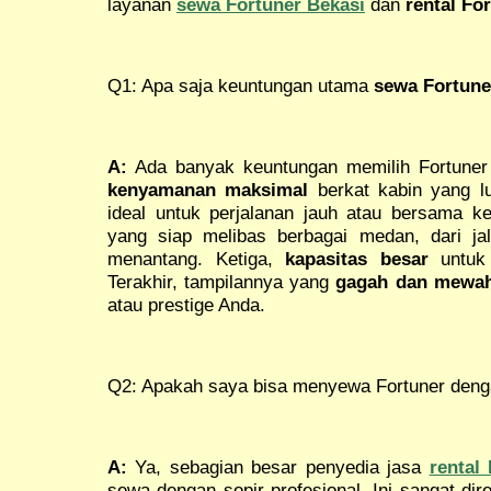
layanan
sewa Fortuner Bekasi
dan
rental Fo
Q1: Apa saja keuntungan utama
sewa Fortune
A:
Ada banyak keuntungan memilih Fortuner 
kenyamanan maksimal
berkat kabin yang l
ideal untuk perjalanan jauh atau bersama k
yang siap melibas berbagai medan, dari ja
menantang. Ketiga,
kapasitas besar
untuk 
Terakhir, tampilannya yang
gagah dan mewa
atau prestige Anda.
Q2: Apakah saya bisa menyewa Fortuner deng
A:
Ya, sebagian besar penyedia jasa
rental
sewa dengan sopir profesional. Ini sangat dir