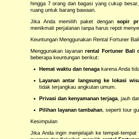
hingga 7 orang dan bagasi yang cukup besar,
ruang untuk barang bawaan.
Jika Anda memilih paket dengan
sopir pr
menikmati perjalanan tanpa harus repot menyet
Keuntungan Menggunakan Rental Fortuner Bal
Menggunakan layanan
rental Fortuner Bali
beberapa keuntungan berikut:
Hemat waktu dan tenaga
karena Anda tidak
Layanan antar langsung ke lokasi wis
tidak terjangkau angkutan umum.
Privasi dan kenyamanan terjaga
, jauh d
Pilihan layanan tambahan
, seperti tour g
Kesimpulan
Jika Anda ingin menjelajah ke tempat-tempat w