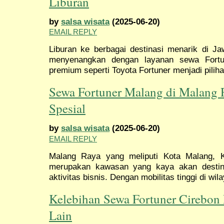
Liburan
by
salsa wisata
(2025-06-20)
EMAIL REPLY
Liburan ke berbagai destinasi menarik di 
menyenangkan dengan layanan sewa Fort
premium seperti Toyota Fortuner menjadi pilihan
Sewa Fortuner Malang di Malang 
Spesial
by
salsa wisata
(2025-06-20)
EMAIL REPLY
Malang Raya yang meliputi Kota Malang, 
merupakan kawasan yang kaya akan destina
aktivitas bisnis. Dengan mobilitas tinggi di wila
Kelebihan Sewa Fortuner Cirebon
Lain