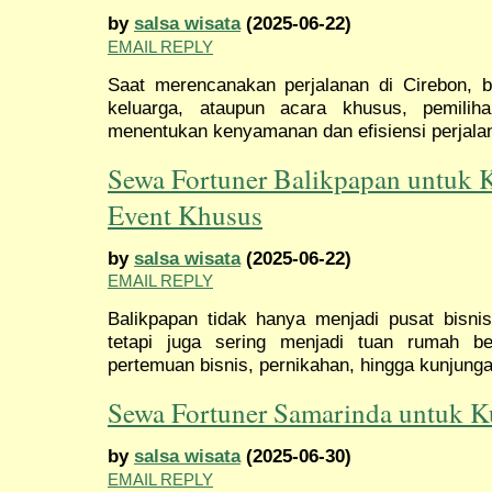
by
salsa wisata
(2025-06-22)
EMAIL REPLY
Saat merencanakan perjalanan di Cirebon, ba
keluarga, ataupun acara khusus, pemilih
menentukan kenyamanan dan efisiensi perjala
Sewa Fortuner Balikpapan untuk 
Event Khusus
by
salsa wisata
(2025-06-22)
EMAIL REPLY
Balikpapan tidak hanya menjadi pusat bisnis
tetapi juga sering menjadi tuan rumah be
pertemuan bisnis, pernikahan, hingga kunjunga
Sewa Fortuner Samarinda untuk K
by
salsa wisata
(2025-06-30)
EMAIL REPLY