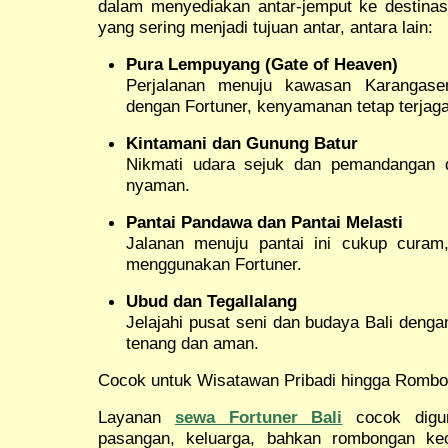
dalam menyediakan antar-jemput ke destinasi
yang sering menjadi tujuan antar, antara lain:
Pura Lempuyang (Gate of Heaven)
Perjalanan menuju kawasan Karangase
dengan Fortuner, kenyamanan tetap terjaga
Kintamani dan Gunung Batur
Nikmati udara sejuk dan pemandangan 
nyaman.
Pantai Pandawa dan Pantai Melasti
Jalanan menuju pantai ini cukup curam,
menggunakan Fortuner.
Ubud dan Tegallalang
Jelajahi pusat seni dan budaya Bali den
tenang dan aman.
Cocok untuk Wisatawan Pribadi hingga Rombo
Layanan
sewa Fortuner Bali
cocok digun
pasangan, keluarga, bahkan rombongan ke