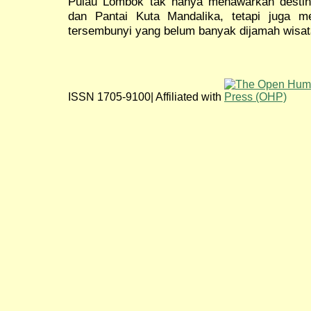
Pulau Lombok tak hanya menawarkan destina
dan Pantai Kuta Mandalika, tetapi juga 
tersembunyi yang belum banyak dijamah wisat
ISSN 1705-9100| Affiliated with