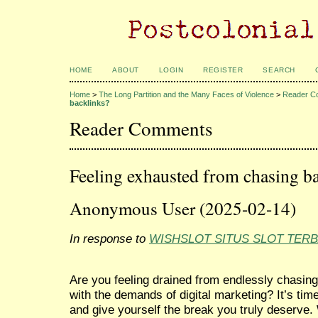
HOME
ABOUT
LOGIN
REGISTER
SEARCH
Home
>
The Long Partition and the Many Faces of Violence
>
Reader C
backlinks?
Reader Comments
Feeling exhausted from chasing b
Anonymous User (2025-02-14)
In response to
WISHSLOT SITUS SLOT TERB
Are you feeling drained from endlessly chasing
with the demands of digital marketing? It’s tim
and give yourself the break you truly deserve