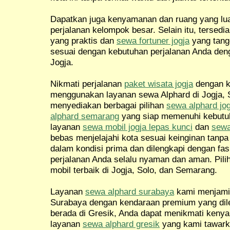
Dapatkan juga kenyamanan dan ruang yang l
perjalanan kelompok besar. Selain itu, tersedi
yang praktis dan
sewa fortuner jogja
yang tang
sesuai dengan kebutuhan perjalanan Anda de
Jogja.
Nikmati perjalanan
paket wisata jogja
dengan 
menggunakan layanan sewa Alphard di Jogja, 
menyediakan berbagai pilihan
sewa alphard jog
alphard semarang
yang siap memenuhi kebutuh
layanan
sewa mobil jogja lepas kunci
dan
sewa
bebas menjelajahi kota sesuai keinginan tanp
dalam kondisi prima dan dilengkapi dengan fas
perjalanan Anda selalu nyaman dan aman. Pil
mobil terbaik di Jogja, Solo, dan Semarang.
Layanan
sewa alphard surabaya
kami menjamin
Surabaya dengan kendaraan premium yang dileng
berada di Gresik, Anda dapat menikmati ken
layanan
sewa alphard gresik
yang kami tawark