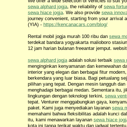
We offer a wide selection of vehicles to suit y
sewa alphard jogja
, the reliability of
sewa fortu
sewa hiace jogja
. We also provide
sewa innova
journey convenient, starting from your arrival a
(YIA) -
https://kencanacars.com/blog/
Rental mobil jogja murah 100 ribu dan
sewa mob
terdekat bandara yogyakarta malioboro stasiu
12 jam harian bulanan freeantar jemput. websit
sewa alphard jogja
adalah solusi terbaik
sewa m
menginginkan kenyamanan dan kemewahan dal
interior yang elegan dan berbagai fitur mode
berkendara yang luar biasa. Bagi petualang sej
pilihan yang tepat. Dengan mesin tangguh dan 
menghadapi berbagai medan. Sementara itu, j
lingkungan dengan teknologi terkini,
sewa ventu
tepat. Venturer menggabungkan gaya, kenyama
paket. Kami juga menyediakan layanan
sewa m
memahami bahwa fleksibilitas adalah kunci da
itu, kami menawarkan layanan
sewa hiace jogj
kota ini tanpa terikat waktu dan jadwal tertentu