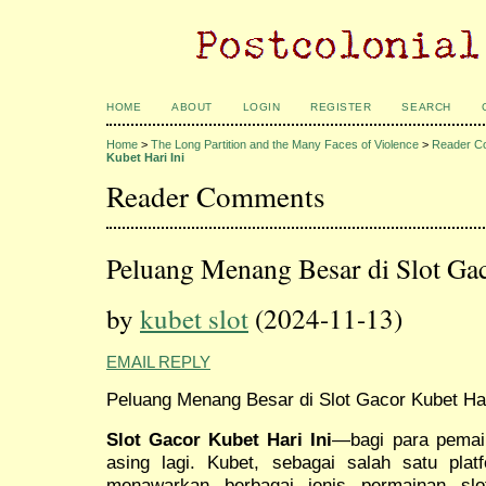
HOME
ABOUT
LOGIN
REGISTER
SEARCH
Home
>
The Long Partition and the Many Faces of Violence
>
Reader C
Kubet Hari Ini
Reader Comments
Peluang Menang Besar di Slot Gac
by
kubet slot
(2024-11-13)
EMAIL REPLY
Peluang Menang Besar di Slot Gacor Kubet Har
Slot Gacor Kubet Hari Ini
—bagi para pemain 
asing lagi. Kubet, sebagai salah satu plat
menawarkan berbagai jenis permainan slo