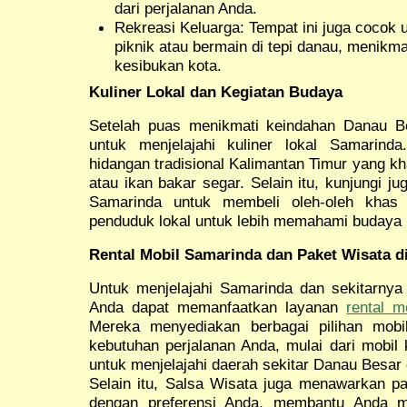
dari perjalanan Anda.
Rekreasi Keluarga: Tempat ini juga cocok u
piknik atau bermain di tepi danau, menikma
kesibukan kota.
Kuliner Lokal dan Kegiatan Budaya
Setelah puas menikmati keindahan Danau B
untuk menjelajahi kuliner lokal Samarind
hidangan tradisional Kalimantan Timur yang kha
atau ikan bakar segar. Selain itu, kunjungi jug
Samarinda untuk membeli oleh-oleh khas 
penduduk lokal untuk lebih memahami budaya
Rental Mobil Samarinda dan Paket Wisata d
Untuk menjelajahi Samarinda dan sekitarnya
Anda dapat memanfaatkan layanan
rental m
Mereka menyediakan berbagai pilihan mobi
kebutuhan perjalanan Anda, mulai dari mobil 
untuk menjelajahi daerah sekitar Danau Besar
Selain itu, Salsa Wisata juga menawarkan pa
dengan preferensi Anda, membantu Anda m