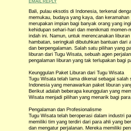
EMAIL REPLY
Bali, pulau eksotis di Indonesia, terkenal de
memukau, budaya yang kaya, dan keramahan p
merupakan impian bagi banyak orang yang ingin
kehidupan sehari-hari dan menikmati momen-
indah ini. Namun, untuk merencanakan libura
hambatan, seringkali dibutuhkan bantuan dari 
dan berpengalaman. Salah satu pilihan yang p
liburan dari Tugu Wisata, sebuah agen perjala
pengalaman liburan yang tak terlupakan bagi 
Keunggulan Paket Liburan dari Tugu Wisata
Tugu Wisata telah lama dikenal sebagai salah 
Indonesia yang menawarkan paket liburan yan
Berikut adalah beberapa keunggulan yang memb
Wisata menjadi pilihan yang menarik bagi par
Pengalaman dan Profesionalisme
Tugu Wisata telah beroperasi dalam industri p
memiliki tim yang terdiri dari para ahli yang
dan mengatur perjalanan. Mereka memiliki pe