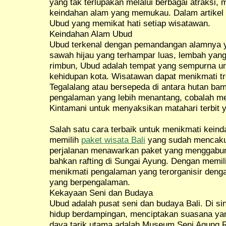
yang tak terlupakan melalui berbagai atraksi, m
keindahan alam yang memukau. Dalam artikel
Ubud yang memikat hati setiap wisatawan.
Keindahan Alam Ubud
Ubud terkenal dengan pemandangan alamnya yan
sawah hijau yang terhampar luas, lembah yang
rimbun, Ubud adalah tempat yang sempurna untu
kehidupan kota. Wisatawan dapat menikmati tr
Tegalalang atau bersepeda di antara hutan b
pengalaman yang lebih menantang, cobalah me
Kintamani untuk menyaksikan matahari terbit y
Salah satu cara terbaik untuk menikmati kein
memilih
paket wisata Bali
yang sudah mencakup
perjalanan menawarkan paket yang menggabun
bahkan rafting di Sungai Ayung. Dengan memili
menikmati pengalaman yang terorganisir denga
yang berpengalaman.
Kekayaan Seni dan Budaya
Ubud adalah pusat seni dan budaya Bali. Di sin
hidup berdampingan, menciptakan suasana yang 
daya tarik utama adalah Museum Seni Agung