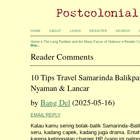
HOME
ABOUT
LOGIN
REGISTER
SEARCH
Home
>
The Long Partition and the Many Faces of Violence
>
Reader C
Biar...
Reader Comments
10 Tips Travel Samarinda Balikpa
Nyaman & Lancar
by
Bang Del
(2025-05-16)
EMAIL REPLY
Kalau kamu sering bolak-balik Samarinda–Bali
seru, kadang capek, kadang juga drama. Entah
karena ketinggalan charger HP (yang ini palin