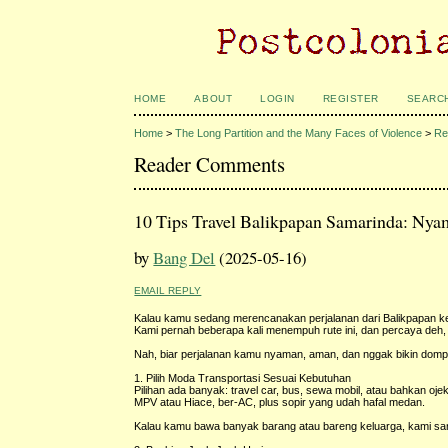
HOME
ABOUT
LOGIN
REGISTER
SEARC
Home
>
The Long Partition and the Many Faces of Violence
>
Re
Reader Comments
10 Tips Travel Balikpapan Samarinda: Ny
by
Bang Del
(2025-05-16)
EMAIL REPLY
Kalau kamu sedang merencanakan perjalanan dari Balikpapan ke
Kami pernah beberapa kali menempuh rute ini, dan percaya deh, j
Nah, biar perjalanan kamu nyaman, aman, dan nggak bikin dompet
1. Pilih Moda Transportasi Sesuai Kebutuhan
Pilihan ada banyak: travel car, bus, sewa mobil, atau bahkan o
MPV atau Hiace, ber-AC, plus sopir yang udah hafal medan.
Kalau kamu bawa banyak barang atau bareng keluarga, kami sarank