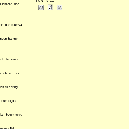
FONT SIZE
1 lebaran, dan
sih, dan rutenya
 bangun-bangun
snack dan minum
 baterai. Jadi
an itu sering
umen digital
lan, belum tentu
anjang Tol