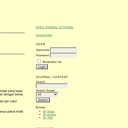
OPEN JOURNAL SYSTEMS
Journal Help
USER
Username
Password
Remember me
JOURNAL CONTENT
Search
Search Scope
mpat yang tepat.
kan dengan benar.
atu per satu!
Browse
By Issue
sanya pakai mobil
By Author
By Title