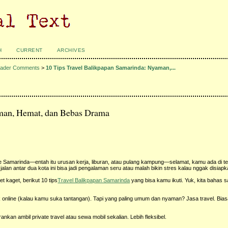
H
CURRENT
ARCHIVES
ader Comments
>
10 Tips Travel Balikpapan Samarinda: Nyaman,...
aman, Hemat, dan Bebas Drama
 Samarinda—entah itu urusan kerja, liburan, atau pulang kampung—selamat, kamu ada di te
alan antar dua kota ini bisa jadi pengalaman seru atau malah bikin stres kalau nggak disiap
 kaget, berikut 10 tips
Travel Balikpapan Samarinda
yang bisa kamu ikuti. Yuk, kita bahas s
jek online (kalau kamu suka tantangan). Tapi yang paling umum dan nyaman? Jasa travel. Bia
an ambil private travel atau sewa mobil sekalian. Lebih fleksibel.