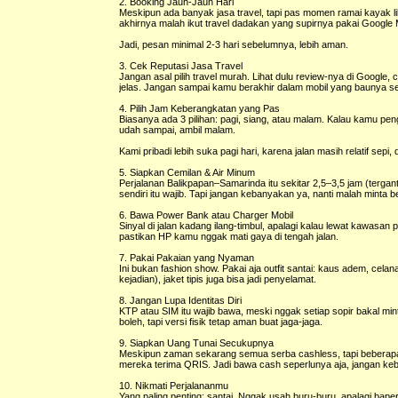
2. Booking Jauh-Jauh Hari
Meskipun ada banyak jasa travel, tapi pas momen ramai kayak li
akhirnya malah ikut travel dadakan yang supirnya pakai Google 
Jadi, pesan minimal 2-3 hari sebelumnya, lebih aman.
3. Cek Reputasi Jasa Travel
Jangan asal pilih travel murah. Lihat dulu review-nya di Google
jelas. Jangan sampai kamu berakhir dalam mobil yang baunya s
4. Pilih Jam Keberangkatan yang Pas
Biasanya ada 3 pilihan: pagi, siang, atau malam. Kalau kamu peng
udah sampai, ambil malam.
Kami pribadi lebih suka pagi hari, karena jalan masih relatif sepi
5. Siapkan Cemilan & Air Minum
Perjalanan Balikpapan–Samarinda itu sekitar 2,5–3,5 jam (tergan
sendiri itu wajib. Tapi jangan kebanyakan ya, nanti malah minta ber
6. Bawa Power Bank atau Charger Mobil
Sinyal di jalan kadang ilang-timbul, apalagi kalau lewat kawasan
pastikan HP kamu nggak mati gaya di tengah jalan.
7. Pakai Pakaian yang Nyaman
Ini bukan fashion show. Pakai aja outfit santai: kaus adem, celan
kejadian), jaket tipis juga bisa jadi penyelamat.
8. Jangan Lupa Identitas Diri
KTP atau SIM itu wajib bawa, meski nggak setiap sopir bakal min
boleh, tapi versi fisik tetap aman buat jaga-jaga.
9. Siapkan Uang Tunai Secukupnya
Meskipun zaman sekarang semua serba cashless, tapi beberapa tra
mereka terima QRIS. Jadi bawa cash seperlunya aja, jangan ke
10. Nikmati Perjalananmu
Yang paling penting: santai. Nggak usah buru-buru, apalagi bap