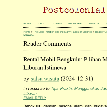
HOME
ABOUT
LOGIN
REGISTER
SEARCH
Home
>
The Long Partition and the Many Faces of Violence
>
Reader C
Mewah...
Reader Comments
Rental Mobil Bengkulu: Pilihan 
Liburan Istimewa
by
salsa wisata
(2024-12-31)
In response to
Tips Praktis Menggunakan Jas
Liburan
EMAIL REPLY
Bengkulu, dengan pesona alam dan budayan