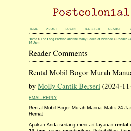
HOME
ABOUT
LOGIN
REGISTER
SEARCH
Home
>
The Long Partition and the Many Faces of Violence
>
Reader C
24 Jam
Reader Comments
Rental Mobil Bogor Murah Manua
by
Molly Cantik Berseri
(2024-11
EMAIL REPLY
Rental Mobil Bogor Murah Manual Matik 24 Jam
Hemat
Apakah Anda sedang mencari layanan
rental
24 jam
yang memberikan fleksibilitas ting