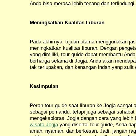
Anda bisa merasa lebih tenang dan terlindungi.
Meningkatkan Kualitas Liburan
Pada akhirnya, tujuan utama menggunakan jasa
meningkatkan kualitas liburan. Dengan penget
yang dimiliki, tour guide dapat membantu A
berharga selama di Jogja. Anda akan mendap
tak terlupakan, dan kenangan indah yang sulit 
Kesimpulan
Peran tour guide saat liburan ke Jogja sangatl
sebagai pemandu, tetapi juga sebagai sahaba
mengeksplorasi Jogja dengan cara yang lebi
wisata Jogja
yang disertai tour guide, Anda dap
aman, nyaman, dan berkesan. Jadi, jangan ra