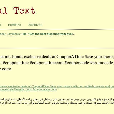
H
CURRENT
ARCHIVES
ader Comments
>
Re: "Get the best discount from over...
0 stores bonus exclusive deals at CouponATime Save your mone
day! #couponatime #couponatimecom #couponcode #promocode
e.com/
s bonus exclusive deals at CouponATime Save your money with our verified coupons and p
ountcode Website: https://couponatime.com/
كوم هو موقع إلكتروني عربي يهتم بتقديم محتوى غني وشامل في مجال ريادة الأعمال، المشاريع الصغيرة،
عند دخولك للموقع، ستجد واجهة بسيطة ومنظمة تعرض أحدث المقالات والدراسات التي تساعد الزائر ف