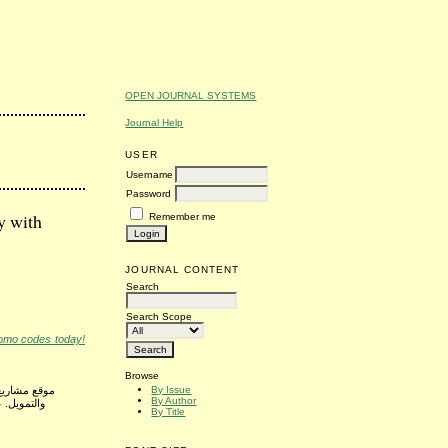
OPEN JOURNAL SYSTEMS
Journal Help
USER
Username
Password
y with
Remember me
JOURNAL CONTENT
Search
Search Scope
romo codes today!
Browse
By Issue
موقع مشاريع.
By Author
والتمويل. 
By Title