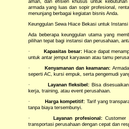
aman, dan efisien khusus untuk kebutuhan
armada yang luas dan sopir profesional, rent
menunjang berbagai kegiatan bisnis Anda.
Keunggulan Sewa Hiace Bekasi untuk Instans
Ada beberapa keunggulan utama yang mem
pilihan tepat bagi instansi dan perusahaan, anta
·
Kapasitas besar:
Hiace dapat menampu
untuk antar jemput karyawan atau tamu perus
·
Kenyamanan dan keamanan:
Armada d
seperti AC, kursi empuk, serta pengemudi ya
·
Layanan fleksibel:
Bisa disesuaikan
kerja, training, atau event perusahaan.
·
Harga kompetitif:
Tarif yang transpa
tanpa biaya tersembunyi.
·
Layanan profesional:
Customer s
transportasi perusahaan dengan cepat dan res