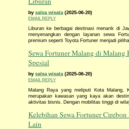
Liburan
by
salsa wisata
(2025-06-20)
EMAIL REPLY
Liburan ke berbagai destinasi menarik di 
menyenangkan dengan layanan sewa Fort
premium seperti Toyota Fortuner menjadi pilihan
Sewa Fortuner Malang di Malang 
Spesial
by
salsa wisata
(2025-06-20)
EMAIL REPLY
Malang Raya yang meliputi Kota Malang, 
merupakan kawasan yang kaya akan destina
aktivitas bisnis. Dengan mobilitas tinggi di wila
Kelebihan Sewa Fortuner Cirebon
Lain