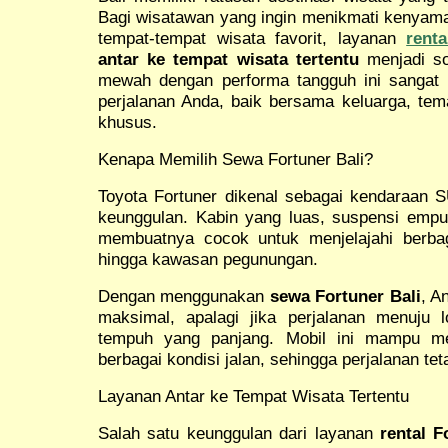
Bagi wisatawan yang ingin menikmati kenyama
tempat-tempat wisata favorit, layanan
renta
antar ke tempat wisata tertentu
menjadi sol
mewah dengan performa tangguh ini sangat
perjalanan Anda, baik bersama keluarga, te
khusus.
Kenapa Memilih Sewa Fortuner Bali?
Toyota Fortuner dikenal sebagai kendaraan
keunggulan. Kabin yang luas, suspensi emp
membuatnya cocok untuk menjelajahi berbag
hingga kawasan pegunungan.
Dengan menggunakan
sewa Fortuner Bali
, A
maksimal, apalagi jika perjalanan menuju
tempuh yang panjang. Mobil ini mampu mem
berbagai kondisi jalan, sehingga perjalanan t
Layanan Antar ke Tempat Wisata Tertentu
Salah satu keunggulan dari layanan
rental F