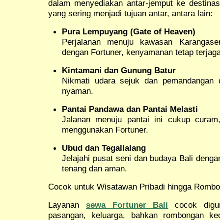
dalam menyediakan antar-jemput ke destinasi
yang sering menjadi tujuan antar, antara lain:
Pura Lempuyang (Gate of Heaven)
Perjalanan menuju kawasan Karangase
dengan Fortuner, kenyamanan tetap terjaga
Kintamani dan Gunung Batur
Nikmati udara sejuk dan pemandangan 
nyaman.
Pantai Pandawa dan Pantai Melasti
Jalanan menuju pantai ini cukup curam,
menggunakan Fortuner.
Ubud dan Tegallalang
Jelajahi pusat seni dan budaya Bali den
tenang dan aman.
Cocok untuk Wisatawan Pribadi hingga Rombo
Layanan
sewa Fortuner Bali
cocok digun
pasangan, keluarga, bahkan rombongan ke