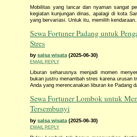
Mobilitas yang lancar dan nyaman sangat p
kegiatan kunjungan dinas, apalagi di kota S
yang bervariasi. Untuk itu, memilih kendaraan.
Sewa Fortuner Padang untuk Peng
Stres
by
salsa wisata
(2025-06-30)
EMAIL REPLY
Liburan seharusnya menjadi momen menyen
bukan justru menambah stres karena urusan t
Anda yang merencanakan liburan ke Padang d
Sewa Fortuner Lombok untuk Menj
Tersembunyi
by
salsa wisata
(2025-06-30)
EMAIL REPLY