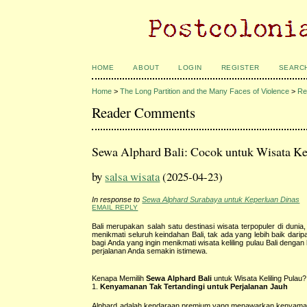
HOME
ABOUT
LOGIN
REGISTER
SEARC
Home
>
The Long Partition and the Many Faces of Violence
>
Re
Reader Comments
Sewa Alphard Bali: Cocok untuk Wisata Ke
by
salsa wisata
(2025-04-23)
In response to
Sewa Alphard Surabaya untuk Keperluan Dinas
EMAIL REPLY
Bali merupakan salah satu destinasi wisata terpopuler di du
menikmati seluruh keindahan Bali, tak ada yang lebih baik dar
bagi Anda yang ingin menikmati wisata keliling pulau Bali den
perjalanan Anda semakin istimewa.
Kenapa Memilih
Sewa Alphard Bali
untuk Wisata Keliling Pulau?
1.
Kenyamanan Tak Tertandingi untuk Perjalanan Jauh
Alphard adalah kendaraan premium yang menawarkan kenyamanan 