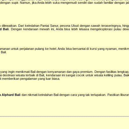
engan supir. Namun, jika Anda lebih suka mengemudi sendiri dan sudah familiar dengan jala
h dilewatkan. Dari keindahan Pantai Sanur, pesona Ubud dengan sawah teraseringnya, hing
d Bali
. Dengan kendaraan mewah ini, Anda bisa lebih leluasa mengeksplorasi pulau dew
yamanan untuk perjalanan pulang ke hotel. Anda bisa bersantai di kursi yang nyaman, menik
Bali.
da yang ingin menikmati Bali dengan kenyamanan dan gaya premium. Dengan fasilitas lengkap
destinasi wisata terbaik di Bali, kendaraan ini sangat cocok untuk wisata keliling pulau. Bai
i
memberikan pengalaman yang luar biasa.
 Alphard Bali
dan nikmati keindahan Bali dengan cara yang tak terlupakan. Pastikan liburan 