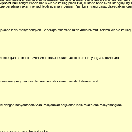
lphard Bali
sangat cocok untuk wisata keliling pulau Bali, di mana Anda akan mengunjungi 
etiap perjalanan akan menjadi lebih nyaman, dengan fitur kursi yang dapat disesuaikan dan
jalanan lebih menyenangkan. Beberapa fitur yang akan Anda nikmati selama wisata keliling 
 mendengarkan musik favorit Anda melalui sistem audio premium yang ada di Alphard.
 suasana yang nyaman dan menambah kesan mewah di dalam mobil.
esuai dengan kenyamanan Anda, menjadikan perjalanan lebih relaks dan menyenangkan.
ti liburan mewah yang tak terlupakan.