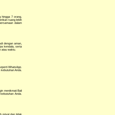
 hingga 7 orang,
rikan ruang lebih
kebersamaan dalam
mudi dengan aman,
pa kendala, serta
h atau waktu.
seperti WhatsApp.
n kebutuhan Anda.
gin menikmati Bali
n kebutuhan Anda.
 privat dan tidak