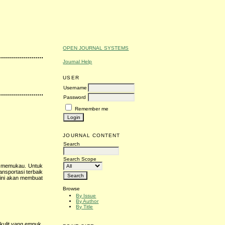
OPEN JOURNAL SYSTEMS
Journal Help
USER
Username
Password
Remember me
JOURNAL CONTENT
Search
Search Scope
ng memukau. Untuk
ansportasi terbaik
 ini akan membuat
Browse
By Issue
By Author
By Title
kulit yang empuk,