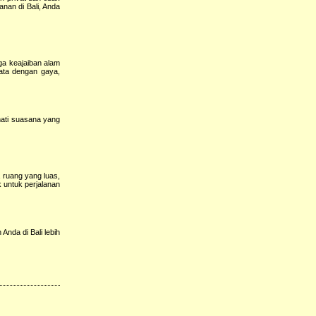
nan di Bali, Anda
ga keajaiban alam
ata dengan gaya,
mati suasana yang
, ruang yang luas,
k untuk perjalanan
Anda di Bali lebih