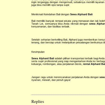
ingin terganggu dengan mengemudi, sebaiknya memilih layanan d
juga bisa memilih opsi tanpa supir.
Menikmati Keindahan Bali dengan
Sewa Alphard Bali
Bali memiliki banyak tempat wisata yang menawan dan tak bole
Tanah Lot, semuanya bisa Anda nikmati dengan
sewa Alphar
kenyamanan, dan fasilitas terbaik.
Setelah seharian berkeliling Bali, Alphard juga memberikan ken
tenang, dan bersiap untuk melanjutkan petualangan berikutnya di 
Kesimpulan
Sewa Alphard Bali
adalah pilihan transportasi terbaik bagi An
serta supir profesional yang siap mengantarkan Anda ke berbagai 
keluarga, rombongan, atau perjalanan bisnis,
rental Alphard Bal
Jangan ragu untuk merencanakan perjalanan Anda dengan
sewa
nyaman, mewah, dan penuh gaya!
Replies