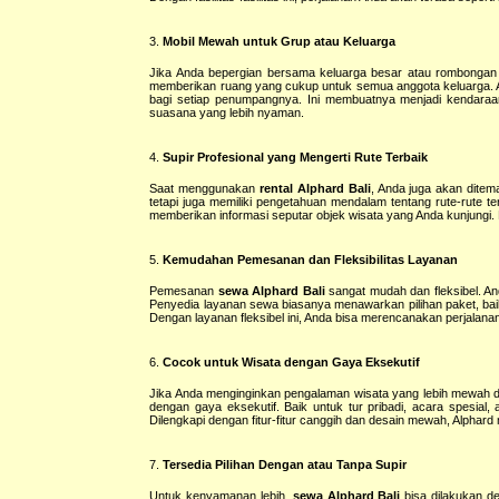
3.
Mobil Mewah untuk Grup atau Keluarga
Jika Anda bepergian bersama keluarga besar atau rombonga
memberikan ruang yang cukup untuk semua anggota keluarga. An
bagi setiap penumpangnya. Ini membuatnya menjadi kendaraan 
suasana yang lebih nyaman.
4.
Supir Profesional yang Mengerti Rute Terbaik
Saat menggunakan
rental Alphard Bali
, Anda juga akan dite
tetapi juga memiliki pengetahuan mendalam tentang rute-rute t
memberikan informasi seputar objek wisata yang Anda kunjungi. 
5.
Kemudahan Pemesanan dan Fleksibilitas Layanan
Pemesanan
sewa Alphard Bali
sangat mudah dan fleksibel. An
Penyedia layanan sewa biasanya menawarkan pilihan paket, baik
Dengan layanan fleksibel ini, Anda bisa merencanakan perjalanan 
6.
Cocok untuk Wisata dengan Gaya Eksekutif
Jika Anda menginginkan pengalaman wisata yang lebih mewah 
dengan gaya eksekutif. Baik untuk tur pribadi, acara spesial
Dilengkapi dengan fitur-fitur canggih dan desain mewah, Alphard 
7.
Tersedia Pilihan Dengan atau Tanpa Supir
Untuk kenyamanan lebih,
sewa Alphard Bali
bisa dilakukan de