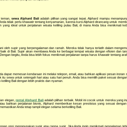
n teman,
sewa Alphard Bali
adalah pilihan yang sangat tepat. Alphard mampu menampung
da tidak perlu khawatir tentang kenyamanan, karena kursi Alphard dirancang untuk membe
yang ideal untuk perjalanan wisata keliling pulau Bali, di mana Anda bisa menikmati 
mani oleh supir yang berpengalaman dan ramah. Mereka tidak hanya terlatih dalam menge
erbaik di Bali. Supir akan membawa Anda ke berbagai tempat wisata dengan efisien dan tan
Dengan begitu, Anda bisa lebih fokus menikmati perjalanan tanpa harus khawatir tentang ara
da dapat memesan kendaraan ini melalui telepon, email, atau bahkan aplikasi pesan instan 
 itu sewa untuk setengah hari atau satu hari penuh. Anda bisa memilih paket sesuai denga
keliling Bali dengan lebih praktis dan nyaman.
dan elegan,
rental Alphard Bali
adalah pilihan terbaik. Mobil ini cocok untuk mereka yang in
, atau bahkan perjalanan bisnis, Alphard memberikan kesan prestisius yang sesuai denga
memastikan Anda tetap tampil elegan selama berkeliling Bali.
ngan opsi menggunakan supir atau tanpa supir. Jika Anda ingin menikmati pengalaman lebih