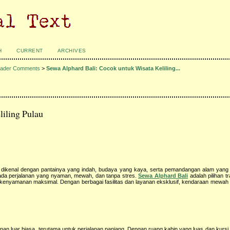
H
CURRENT
ARCHIVES
ader Comments
>
Sewa Alphard Bali: Cocok untuk Wisata Keliling...
liling Pulau
nia, dikenal dengan pantainya yang indah, budaya yang kaya, serta pemandangan alam ya
ipada perjalanan yang nyaman, mewah, dan tanpa stres.
Sewa Alphard Bali
adalah pilihan tr
gan kenyamanan maksimal. Dengan berbagai fasilitas dan layanan eksklusif, kendaraan mewah
luar biasa, terutama untuk perjalanan panjang. Dengan ruang kabin yang luas dan kursi 