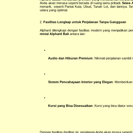
Anda akan merasa seperti berada di ruang tamu pribadi.
Sewa A
menarik, seperti Pantai Kuta, Ubud, Tanah Lot, dan lainnya. S
udara yang optimal.
2.
Fasilitas Lengkap untuk Perjalanan Tanpa Gangguan
Alphard dilengkapi dengan fasilitas modern yang menjadikan per
rental Alphard Bali
antara lain:
Audio dan Hiburan Premium
: Nikmati perjalanan sambil
Sistem Pencahayaan Interior yang Elegan
: Memberikan
Kursi yang Bisa Disesuaikan
: Kursi yang bisa diatur s
Dengan fasilitas-fasilitas ini, perjalanan Anda akan terasa seper