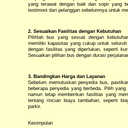
yang terawat dengan baik dan sopir yang b
testimoni dari pelanggan sebelumnya untuk me
2. Sesuaikan Fasilitas dengan Kebutuhan
Pilihlah bus yang sesuai dengan kebutuh
memiliki kapasitas yang cukup untuk seluruh
dengan fasilitas yang diperlukan, seperti k
Sesuaikan pilihan bus dengan durasi perjalana
3. Bandingkan Harga dan Layanan
Sebelum memutuskan penyedia bus, pastika
beberapa penyedia yang berbeda. Pilih yang
namun tetap memberikan fasilitas yang mem
tentang rincian biaya tambahan, seperti bia
parkir.
Kesimpulan