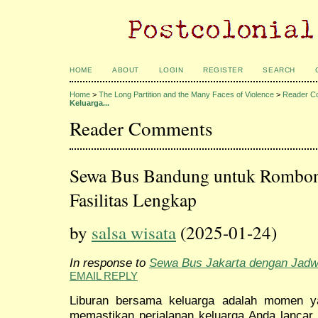
HOME
ABOUT
LOGIN
REGISTER
SEARCH
Home
>
The Long Partition and the Many Faces of Violence
>
Reader C
Keluarga...
Reader Comments
Sewa Bus Bandung untuk Rombon
Fasilitas Lengkap
by
salsa wisata
(2025-01-24)
In response to
Sewa Bus Jakarta dengan Jadwa
EMAIL REPLY
Liburan bersama keluarga adalah momen ya
memastikan perjalanan keluarga Anda lanca