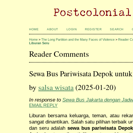
HOME
ABOUT
LOGIN
REGISTER
SEARCH
Home
>
The Long Partition and the Many Faces of Violence
>
Reader C
Liburan Seru
Reader Comments
Sewa Bus Pariwisata Depok untuk
by
salsa wisata
(2025-01-20)
In response to
Sewa Bus Jakarta dengan Jadwa
EMAIL REPLY
Liburan bersama keluarga, teman, atau rek
sangat dinantikan. Salah satu pilihan terbaik 
dan seru adalah
sewa bus pariwisata Depok