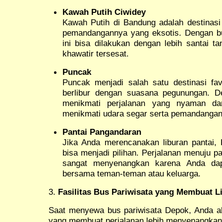
Kawah Putih Ciwidey
Kawah Putih di Bandung adalah destinasi
pemandangannya yang eksotis. Dengan bu
ini bisa dilakukan dengan lebih santai t
khawatir tersesat.
Puncak
Puncak menjadi salah satu destinasi fa
berlibur dengan suasana pegunungan. D
menikmati perjalanan yang nyaman d
menikmati udara segar serta pemandangan
Pantai Pangandaran
Jika Anda merencanakan liburan pantai,
bisa menjadi pilihan. Perjalanan menuju pa
sangat menyenangkan karena Anda dapa
bersama teman-teman atau keluarga.
3.
Fasilitas Bus Pariwisata yang Membuat L
Saat menyewa bus pariwisata Depok, Anda ak
yang membuat perjalanan lebih menyenangkan,