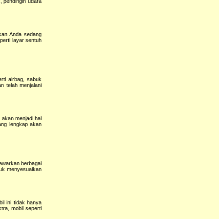
, pendingin udara
gkan Anda sedang
perti layar sentuh
rti airbag, sabuk
 telah menjalani
 akan menjadi hal
ang lengkap akan
nawarkan berbagai
ntuk menyesuaikan
l ini tidak hanya
ra, mobil seperti