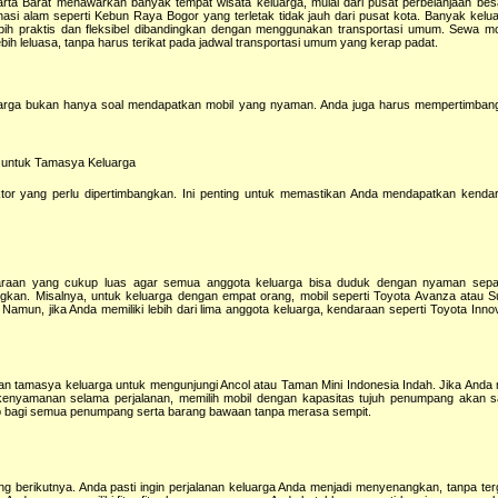
arta Barat menawarkan banyak tempat wisata keluarga, mulai dari pusat perbelanjaan besa
asi alam seperti Kebun Raya Bogor yang terletak tidak jauh dari pusat kota. Banyak kelu
bih praktis dan fleksibel dibandingkan dengan menggunakan transportasi umum. Sewa mo
h leluasa, tanpa harus terikat pada jadwal transportasi umum yang kerap padat.
luarga bukan hanya soal mendapatkan mobil yang nyaman. Anda juga harus mempertimbang
l untuk Tamasya Keluarga
ktor yang perlu dipertimbangkan. Ini penting untuk memastikan Anda mendapatkan kenda
raan yang cukup luas agar semua anggota keluarga bisa duduk dengan nyaman sepan
gkan. Misalnya, untuk keluarga dengan empat orang, mobil seperti Toyota Avanza atau S
 Namun, jika Anda memiliki lebih dari lima anggota keluarga, kendaraan seperti Toyota Inno
tamasya keluarga untuk mengunjungi Ancol atau Taman Mini Indonesia Indah. Jika Anda 
enyamanan selama perjalanan, memilih mobil dengan kapasitas tujuh penumpang akan 
p bagi semua penumpang serta barang bawaan tanpa merasa sempit.
g berikutnya. Anda pasti ingin perjalanan keluarga Anda menjadi menyenangkan, tanpa ter