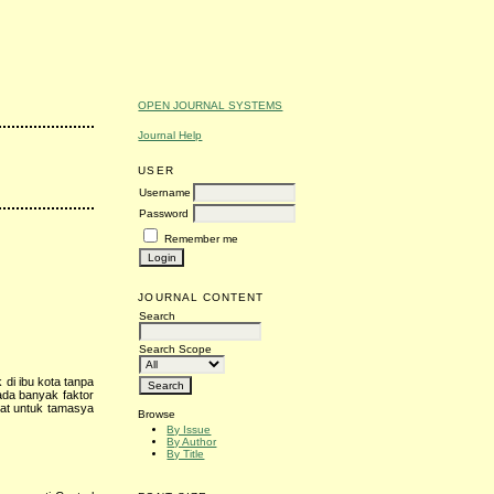
OPEN JOURNAL SYSTEMS
Journal Help
USER
Username
Password
Remember me
JOURNAL CONTENT
Search
Search Scope
 di ibu kota tanpa
ada banyak faktor
pat untuk tamasya
Browse
By Issue
By Author
By Title