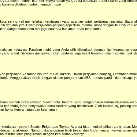
g Anda sewa memiliki fitur-fitur kenyamanan yang Anda butuhkan, seperti kursi yang empuk
au koneksi Bluetooth untuk memutar musik.
ar kota sering kali memerlukan kendaraan yang nyaman untuk perjalanan panjang. Bayan
dari dua jam. Dalam perjalanan panjang seperti ini, memiliki mobil dengan fitur hiburan se
akan sangat membantu menjaga suasana hati anak-anak tetap ceria.
jalanan keluarga. Pastikan mobil yang Anda pilih dilengkapi dengan fitur keamanan sepe
ng andal. Sebelum menyewa mobil, pastikan juga mobil tersebut dalam kondisi baik dan
n perjalanan ke taman hiburan di luar Jakarta. Dalam perjalanan panjang, keamanan mobil
kecil. Menggunakan mobil dengan sistem pengereman ABS, sensor parkir, dan airbags y
a dalam memilih mobil sewaan. Sewa mobil Jakarta Barat dengan harga terbaik biasanya me
a tipe mobil, lama penyewaan, serta fasilitas yang disediakan. Oleh karena itu, penting u
aikan faktor kenyamanan dan keamanan.
kendaraan seperti Suzuki Ertiga atau Toyota Avanza bisa menjadi pilihan yang tepat. Mobi
a dengan anak-anak. Namun, jika anggaran lebih besar dan Anda mencari kenyamanan ekst
n fasilitas lebih yang sesuai dengan kebutuhan keluarga.