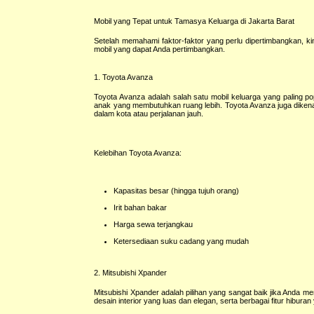
Mobil yang Tepat untuk Tamasya Keluarga di Jakarta Barat
Setelah memahami faktor-faktor yang perlu dipertimbangkan, ki
mobil yang dapat Anda pertimbangkan.
1. Toyota Avanza
Toyota Avanza adalah salah satu mobil keluarga yang paling po
anak yang membutuhkan ruang lebih. Toyota Avanza juga dikena
dalam kota atau perjalanan jauh.
Kelebihan Toyota Avanza:
Kapasitas besar (hingga tujuh orang)
Irit bahan bakar
Harga sewa terjangkau
Ketersediaan suku cadang yang mudah
2. Mitsubishi Xpander
Mitsubishi Xpander adalah pilihan yang sangat baik jika Anda m
desain interior yang luas dan elegan, serta berbagai fitur hibur