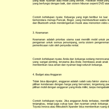
yang tidak nyaman atau mobil yang berisik. Pastikan mobil yan
yang berfungsi dengan baik, dan sistem hiburan seperti DVD at
Contoh kehidupan nyata: Keluarga yang ingin berlibur ke lu
berkendara menuju Puncak, Bogor, yang membutuhkan waktu lebih 
dan Bluetooth untuk mendengarkan musik atau menonton video 
3. Keamanan
Keamanan adalah prioritas utama saat memilih mobil untuk per
pengaman untuk semua penumpang, serta sistem pengereman ya
pemeriksaan rutin oleh penyedia rental.
Contoh kehidupan nyata: Anda dan keluarga sedang merencanaka
yang sangat penting, terutama jika Anda membawa anak-anak 
memberikan rasa aman dan nyaman bagi seluruh keluarga.
4. Budget atau Anggaran
Tidak bisa dipungkiri, anggaran adalah salah satu faktor utam
pilihan kendaraan dengan harga yang bervariasi, tergantung pad
pilihan mobil dengan anggaran yang Anda miliki, tanpa mengab
Contoh kehidupan nyata: Jika anggaran Anda terbatas, memilih 
terjangkau, tetapi juga cukup luas dan nyaman untuk keluarg
Toyota Innova atau Mitsubishi Xpander bisa memberikan ruang da