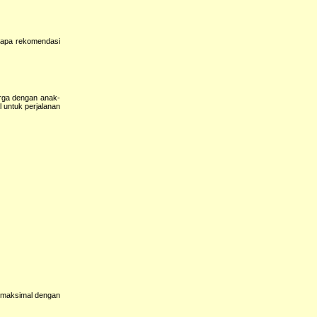
erapa rekomendasi
arga dengan anak-
 untuk perjalanan
n maksimal dengan