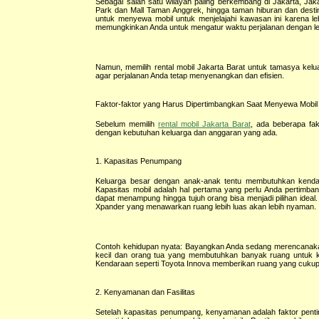
Sebagai salah satu wilayah paling berkembang di Jakarta, Jak
Park dan Mall Taman Anggrek, hingga taman hiburan dan destin
untuk menyewa mobil untuk menjelajahi kawasan ini karena le
memungkinkan Anda untuk mengatur waktu perjalanan dengan lebi
Namun, memilih rental mobil Jakarta Barat untuk tamasya ke
agar perjalanan Anda tetap menyenangkan dan efisien.
Faktor-faktor yang Harus Dipertimbangkan Saat Menyewa Mobi
Sebelum memilih
rental mobil Jakarta Barat
, ada beberapa fa
dengan kebutuhan keluarga dan anggaran yang ada.
1. Kapasitas Penumpang
Keluarga besar dengan anak-anak tentu membutuhkan kenda
Kapasitas mobil adalah hal pertama yang perlu Anda pertimban
dapat menampung hingga tujuh orang bisa menjadi pilihan ideal.
Xpander yang menawarkan ruang lebih luas akan lebih nyaman.
Contoh kehidupan nyata: Bayangkan Anda sedang merencanakan 
kecil dan orang tua yang membutuhkan banyak ruang untuk k
Kendaraan seperti Toyota Innova memberikan ruang yang cuku
2. Kenyamanan dan Fasilitas
Setelah kapasitas penumpang, kenyamanan adalah faktor pentin