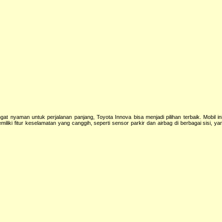
 nyaman untuk perjalanan panjang, Toyota Innova bisa menjadi pilihan terbaik. Mobil in
liki fitur keselamatan yang canggih, seperti sensor parkir dan airbag di berbagai sisi, y