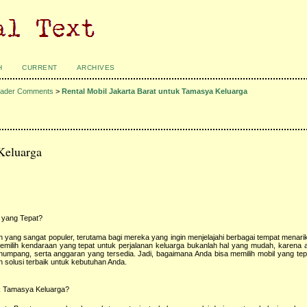
H
CURRENT
ARCHIVES
ader Comments
>
Rental Mobil Jakarta Barat untuk Tamasya Keluarga
 Keluarga
a yang Tepat?
n yang sangat populer, terutama bagi mereka yang ingin menjelajahi berbagai tempat menarik
milih kendaraan yang tepat untuk perjalanan keluarga bukanlah hal yang mudah, karena 
numpang, serta anggaran yang tersedia. Jadi, bagaimana Anda bisa memilih mobil yang te
n solusi terbaik untuk kebutuhan Anda.
uk Tamasya Keluarga?