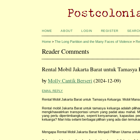
HOME
ABOUT
LOGIN
REGISTER
SEARC
Home
>
The Long Partition and the Many Faces of Violence
>
Re
Reader Comments
Rental Mobil Jakarta Barat untuk Tamasya
by
Molly Cantik Berseri
(2024-12-09)
EMAIL REPLY
Rental Mobil Jakarta Barat untuk Tamasya Keluarga: Mobil Man
Rental mobil Jakarta Barat untuk tamasya keluarga adalah piliha
mengkhawatirkan transportasi umum yang padat atau mahal. Me
yang perlu dipertimbangkan, seperti kenyamanan, kapasitas pe
keluarga? Mari kita selami berbagai pilihan yang ada dan temuka
Mengapa Rental Mobil Jakarta Barat Menjadi Pilihan Utama unt