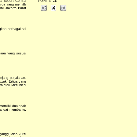
r seperti Central
FONT SIZE
arga yang memilih
bil Jakarta Barat
kan berbagai hal
raan yang sesuai
jang perjalanan.
uzuki Ertiga yang
va atau Mitsubishi
memiliki dua anak
sangat membantu.
ganggu oleh kursi