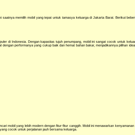
ni saatnya memilih mobil yang tepat untuk tamasya keluarga di Jakarta Barat. Berikut beb
puler di Indonesia. Dengan kapasitas tujuh penumpang, mobil ini sangat cocok untuk kelu
l dengan performanya yang cukup baik dan hemat bahan bakar, menjadikannya pilihan ideal
encari mobil yang lebih modern dengan fitur-fitur canggih. Mobil ini menawarkan kenyamana
an yang cocok untuk perjalanan jauh bersama keluarga.