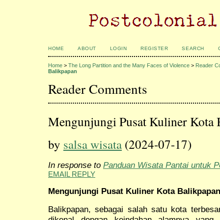
HOME
ABOUT
LOGIN
REGISTER
SEARCH
Home
>
The Long Partition and the Many Faces of Violence
>
Reader C
Balikpapan
Reader Comments
Mengunjungi Pusat Kuliner Kota 
by
salsa wisata
(2024-07-17)
In response to
Panduan Wisata Pantai untuk P
EMAIL REPLY
Mengunjungi Pusat Kuliner Kota Balikpapa
Balikpapan, sebagai salah satu kota terbesa
dikenal dengan keindahan alamnya yang 